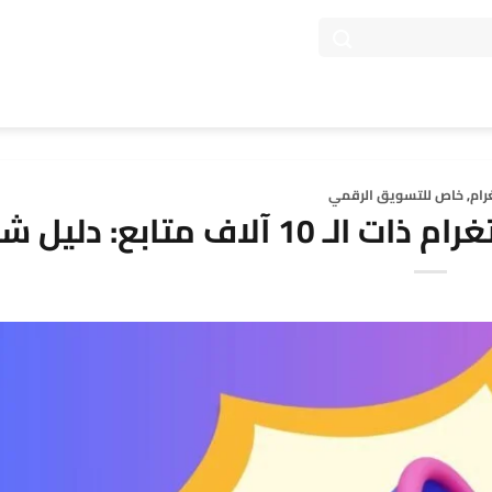
رام
,
خاص للتسويق الرقمي
اف متابع: دليل شامل