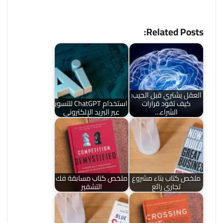
Related Posts:
العقل يشتري قبل الجيب:
كيف تقود قرارات
استخدام ChatGPT للتسويق
الشراء…
عبر البريد الإلكتروني
ملخص كتاب بناء مشروع
ملخص كتاب مسابقة فك
تجاري رائع
التشفير