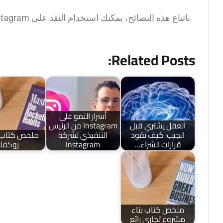
باتباع هذه النصائح، يمكنك استخدام النقد على Instagram كفرصة للنمو والتطور وإقامة علاقة إيجابية وبناءة مع جمهورك.
Related Posts:
أسرار النمو على
العقل يشتري قبل
Instagram من الرئيس
الجيب: كيف تقود
التنفيذي لشركة
ملخص كتاب 
قرارات الشراء…
Instagram
روكفلر
ملخص كتاب بناء
مشروع تجاري رائع