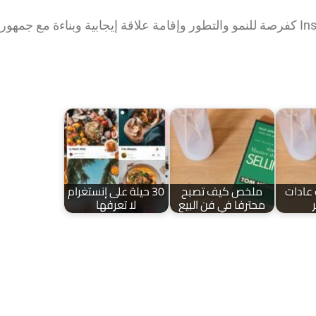
عادات
ملخص كيف تصبح
30 حيلة على إنستغرام
محترفا في فن البيع
لا تعرفها