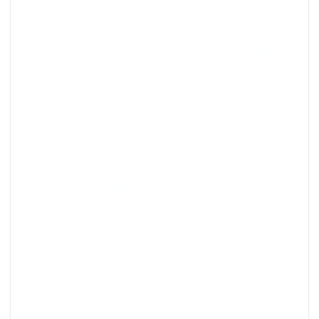
قصص نجاح ملهمة
1. Gymshark: بدأت كعلامة صغيرة، واستخدمت إنستغرام
مع المؤثرين لبناء مجتمع قوي، مما زاد من ولاء العملاء
وزيادة المبيعات.
2. Alo Yoga: ركزت على محتوى مرئي يجسد أسلوب حياة
صحي، مما ساعدها على بناء قاعدة جماهيرية كبيرة
وزيادة مبيعاتها عبر إنستغرام.
نصائح للمبتدئين
– تجربة مستمرة: لا تتردد في تجربة أنواع مختلفة من
المحتوى وتقييم الأداء.
– التفاعل الحقيقي: كن حاضراً بشكل نشط، رد على
التعليقات وشارك قصص متابعينك.
بتطبيق هذه الاستراتيجيات مع فهم سلوك المستهلك
النسائي على إنستغرام، يمكنك بناء علامة تجارية قوية
ومؤثرة في مجال الملابس النسائية.