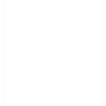
4. تفعيل الشراء المباشر
– استراتيجية: استخدم ميزات التسوق على إنستغرام
لإضافة روابط مباشرة للمنتجات.
– سلوك المستهلك النسائي: النساء يحببن تجربة التسوق
السلسة، لذا فإن سهولة الوصول إلى المنتجات تعزز فرص
الشراء.
– مثال: علامة “Nordstrom” تتيح للمتابعين التسوق
مباشرة من المنشورات، مما يسهل عليهم عملية الشراء.
5. المسابقات والتحديات
– استراتيجية: قم بإطلاق مسابقات تشجع المستخدمين
على المشاركة.
– سلوك المستهلك النسائي: النساء يميلن إلى المشاركة
في التحديات والمنافسات، خاصة إذا كانت هناك جوائز.
– مثال: “Boohoo” أطلقت مسابقة تطلب من المتابعين
نشر صور باستخدام هاشتاج محدد، مما زاد من الوعي
بالعلامة.