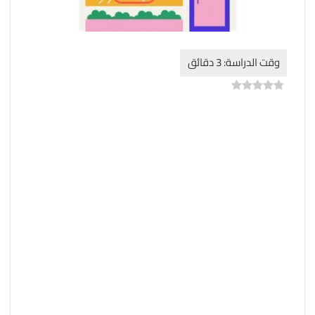
)
0
(
0
ستراتيجية تسويق فعّالة على إنستغرام لصفحة ملابس
نسائية، مع التركيز على سلوك المستهلك النسائي على
المنصة، ودعمها بأمثلة حقيقية:
1. تحديد الفئة المستهدفة
– استراتيجية: دراسة جمهورك المستهدف، مع التركيز على
الفئة العمرية، الاهتمامات، وأنماط الحياة.
– سلوك المستهلك النسائي: النساء يميلن إلى البحث عن
الأسلوب الشخصي والراحة، ويحببن محتوى يعكس
تجربتهن.
– مثال: علامة “Alo Yoga” تستهدف النساء اللواتي
يهتممن بالصحة والموضة، وتعرض ملابس تناسب حياتهن
النشيطة.