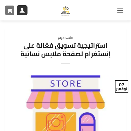
الأنستغرام
استراتيجية تسويق فعّالة على
إنستغرام لصفحة ملابس نسائية
07
نوفمبر