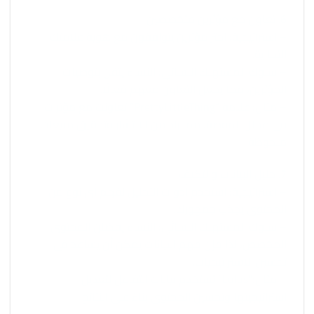
6. تعاون مع مؤثرين متخصصين
– استراتيجية: اختر مؤثرين يتوافقون مع هوية علامتك
التجارية.
– سلوك المستهلك النسائي: النساء يثقن بتوصيات
المؤثرين، مما يجعل التعاون معهم فعالًا.
– مثال: علامة “PrettyLittleThing” تعاونت مع مؤثرات
في مجال الموضة، مما زاد من الانتشار وتحقيق مبيعات
ملحوظة.
7. حليل البيانات والتكيف
– استراتيجية: استخدم أدوات التحليل لفهم أي نوع من
المحتوى يجذب جمهورك.
– سلوك المستهلك النسائي: النساء يفضلن المحتوى
المخصص، لذا فإن فهم البيانات يمكن أن يساعد في
تحسين الاستراتيجيات.
– مثال:”Lulus” تستخدم بيانات التفاعل لتعديل
استراتيجيتها وتحسين المحتوى بناءً على النتائج.