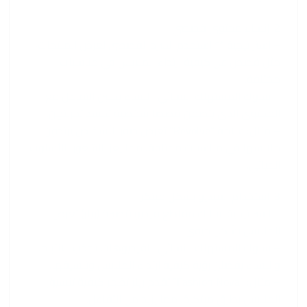
2. إنشاء محتوى قصصي
– استراتيجية:** استخدم السرد القصصي لعرض المنتجات،
مثل قصص عن كيفية ارتداء الملابس في مناسبات
مختلفة.
– سلوك المستهلك النسائي: النساء يحببن التفاعل مع
المحتوى الذي يتضمن قصصًا شخصية تجسد تجربتهن.
– مثال: علامة “Revolve” تعرض صورًا لأشخاص يرتدون
ملابسها في مناسبات مختلفة، مما يعزز الشعور بالأسلوب
الحياتي.
3. استخدام الفيديو بشكل مبتكر
– استراتيجية: شارك مقاطع فيديو قصيرة (ريلز) تعرض
الملابس بشكل حيوي.
– سلوك المستهلك النسائي: الفيديوهات تجذب الانتباه،
والنساء يفضلن رؤية كيفية ارتداء الملابس وتنسيقها.
– مثال: “Fashion Nova” تقدم ريلز تظهر كيفية تنسيق
الملابس بطرق مبتكرة، مما يزيد من التفاعل.