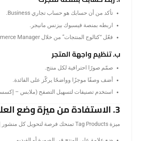
تأكد من أن حسابك هو حساب تجاري Business.
اربطه بمنصة فيسبوك بيزنس مانيجر.
فعّل “كتالوج المنتجات” من خلال Meta Commerce Manager أو منصات متجرك مثل Shopify أو WooCommerce.
ب. تنظيم واجهة المتجر
صمّم صورًا احترافية لكل منتج.
أضف وصفًا موجزًا وواضحًا يركّز على الفائدة.
استخدم تصنيفات لتسهيل التصفح (ملابس – إكس
3. الاستفادة من ميزة وضع العلامات (Tagging)
ميزة Tag Products تمنحك فرصة لتحويل كل منشور إلى واجهة بيع:
ضع علامة على المنتج في الصورة أو الفيديو.