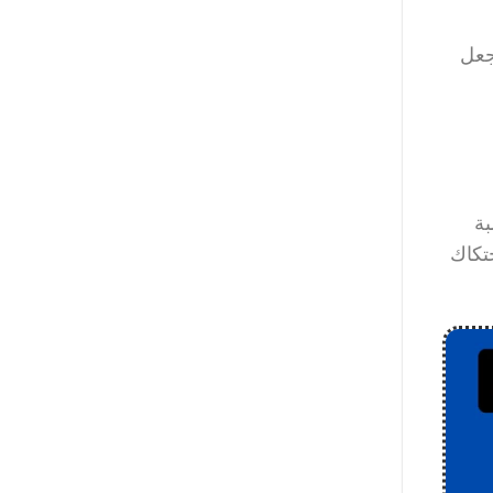
جعل
بنسبة
حتكاك