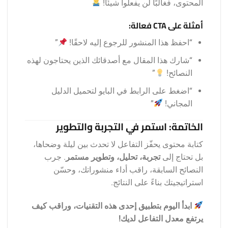
المحتوى، فغالبًا لن يفعلوا شيئًا!
أمثلة على CTA فعالة:
“احفظ هذا المنشور للرجوع إليه لاحقًا!
”
“شارك هذا المقال مع أصدقائك الذين يحتاجون لهذه
النصائح!
”
“اضغط على الرابط في البايو لتحميل الدليل
المجاني!
”
الخاتمة: استمر في التجربة والتطوير
كتابة محتوى يحفّز التفاعل لا تحدث بين ليلة وضحاها،
بل تحتاج إلى
تجربة، تحليل، وتطوير مستمر
. جرب
النصائح السابقة، راقب أداء منشوراتك، وحسّن
استراتيجيتك بناءً على النتائج.
ابدأ اليوم بتطبيق إحدى هذه التقنيات، وراقب كيف
يرتفع معدل التفاعل لديك!