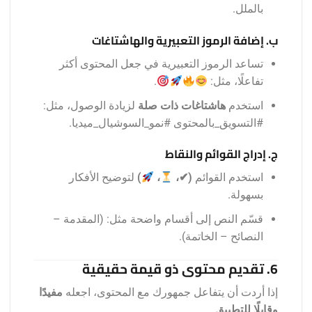
بالملل.
ب. إضافة الرموز التعبيرية والهاشتاغات
تساعد الرموز التعبيرية في جعل المحتوى أكثر
تفاعلًا، مثل:
.
استخدم
هاشتاغات ذات صلة
لزيادة الوصول، مثل:
#التسويق_بالمحتوى #نمو_السوشيال_ميديا.
ج. إدراج القوائم والنقاط
استخدم القوائم
(✔،
،
)
لتوضيح الأفكار
بسهولة.
قسّم النص إلى أقسام واضحة مثل: (المقدمة –
النصائح – الخاتمة).
6. تقديم محتوى ذو قيمة حقيقية
إذا أردت أن يتفاعل جمهورك مع المحتوى، اجعله
مفيدًا
وقابلًا للتطبيق
.