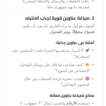
راقب التعليقات والرسائل والأسئلة المتكررة
لمعرفة ما يهم جمهورك حقًا.
2. صياغة عناوين قوية تجذب الانتباه
العنوان هو أول ما يراه القارئ، لذا يجب أن يكون
قصيرًا، مشوّقًا، ويثير الفضول
.
أمثلة على عناوين جذابة:
“5 أسرار يستخدمها الخبراء لجذب المتابعين على
إنستغرام!”
“كيف تضاعف تفاعلك على وسائل التواصل
الاجتماعي في أسبوع؟”
“تقنيات مجربة لزيادة المبيعات من خلال
المحتوى التفاعلي!”
نصائح لصياغة عناوين فعالة:
استخدم
الأرقام
والتحديد (مثال: “7 خطوات…”).