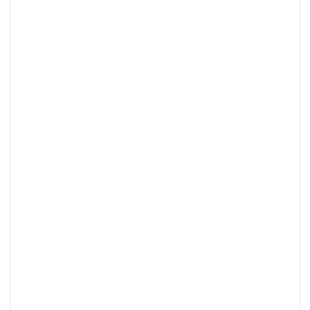
محدودة، فإن أدوات الترجمة المستندة إلى الذكاء
الاصطناعي متاحة على مدار الساعة طوال أيام الأسبوع.
قابلية التوسع: يمكن لأدوات الترجمة المعتمدة على
الذكاء الاصطناعي ترجمة كميات هائلة من النص
بسرعة. وهذا مفيد جدًا لترجمة المواقع والمستندات
والكتب.
التخصيص: تتيح لك بعض أدوات الترجمة المدعومة
بالذكاء الاصطناعي مثل DeepL تخصيص الترجمة وفقًا
لاحتياجاتك.
التعلم والتحسين: أدوات الترجمة المعتمدة على الذكاء
الاصطناعي تتعلم وتتحسن باستمرار. وهذا يعني توفير
ترجمات أكثر دقة وأكثر سلاسة مع مرور الوقت.
لذلك رأينا أن الترجمة باستخدام الذكاء الاصطناعي تقدم
العديد من الفوائد للمستخدمين. وتشمل هذه المزايا
السرعة العالية، والتكلفة المنخفضة، ودعم اللغات
المختلفة، وسهولة الوصول، والترجمات على مدار الساعة،