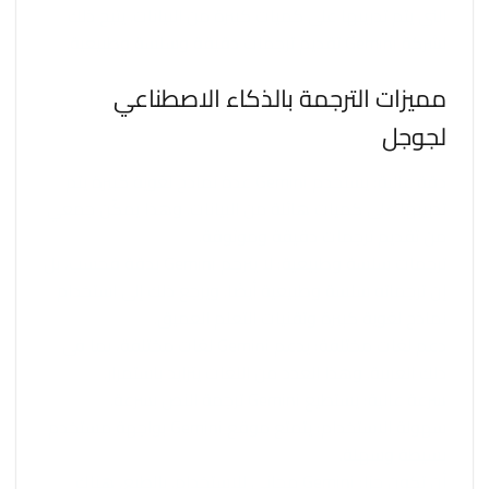
التي يتم تدريبها على كميات كبيرة من البيانات. يتيح ذلك
لشركة Gemini تقديم ترجمات دقيقة وسلسة وطبيعية.
مميزات الترجمة بالذكاء الاصطناعي
لجوجل
دقة عالية: يستخدم Gemini عدة نماذج لغوية كبيرة يتم
تدريبها على كميات هائلة من البيانات. وهذا يمكّن جمعي
من تقديم ترجمات دقيقة وموثوقة.
ترجمات سلسة وطبيعية: لا يترجم Gemini بدقة فحسب، بل
إن ترجماته سلسة وطبيعية أيضًا. ويرجع ذلك إلى استخدام
نماذج لغوية كبيرة وتقنيات التعلم العميق.
دعم لغات مختلفة: يدعم Gemini لغات مختلفة، بما في
ذلك العربية. وهذا العدد من اللغات يتزايد باستمرار.
سرعة عالية: يستطيع Gemini ترجمة النص بسرعة.
سهولة الاستخدام: يتمتع موقع Gemini بواجهة مستخدم
بسيطة وسهلة.
أن تكون حرًا: Gemini مجاني للاستخدام. بالطبع، هناك