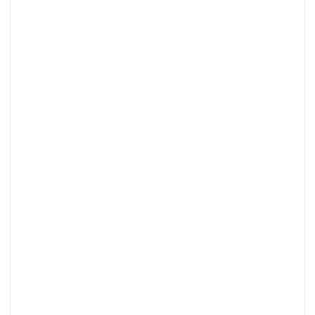
الاصطناعي القوي، والتي تتكلف حاليًا حوالي 20 إلى 25
دولارًا شهريًا. ويختلف هذا السعر قليلاً في بلدان مختلفة،
وبالطبع قد يتم إضافة مبلغ كضريبة. لقد أجرينا العديد من
الاختبارات المختلفة وتوصلنا إلى استنتاج مفاده أن جودة
الترجمة في Gemini Advanced أفضل من الإصدار المجاني
من Gemini. وفي ما يلي سنشرح هذه الاختلافات بإيجاز.
هو نموذج لغوي للأغراض العامة مصمم لترجمة مجموعة
واسعة من النصوص، بما في ذلك النصوص الإخبارية
والمقالات العلمية ومنشورات وسائل التواصل الاجتماعي.
Gemini Advanced هو نموذج لغوي أكثر تخصصًا مصمم
لترجمة النصوص في مجال معين، مثل الطب أو القانون أو
المالية.
إذا كنت تبحث عن ترجمة سريعة ورخيصة، فإن Gemini هو
الخيار الصحيح. لكن إذا كنت تبحث عن ترجمة دقيقة
ومتخصصة، فإن Gemini Advanced هو الخيار الأفضل.