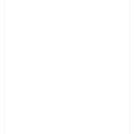
يصل إلى 100 كلمة في الثانية، بينما يستطيع المترجم
البشري ترجمة 20 إلى 30 كلمة فقط في الثانية في
المتوسط.
منخفضة التكلفة: أدوات الترجمة المدعومة بالذكاء
الاصطناعي مجانية أو رخيصة جدًا للاستخدام. وفي
الوقت نفسه، يمكن أن تكون الترجمة البشرية مكلفة
للغاية.
دعم لغات مختلفة: تدعم أدوات الترجمة بالذكاء
الاصطناعي لغات مختلفة. تدعم خدمة الترجمة من
Google أكثر من 130 لغة، بينما لا يتقن المترجم البشري
عادةً سوى عدد قليل من اللغات.
سهولة الوصول: هذه الأدوات متاحة بسهولة ويمكن
استخدامها في أي مكان وزمان. كل ما تحتاجه هو
الوصول إلى الإنترنت.
الترجمات على مدار الساعة طوال أيام الأسبوع: على
عكس المترجمين البشريين الذين لديهم ساعات عمل