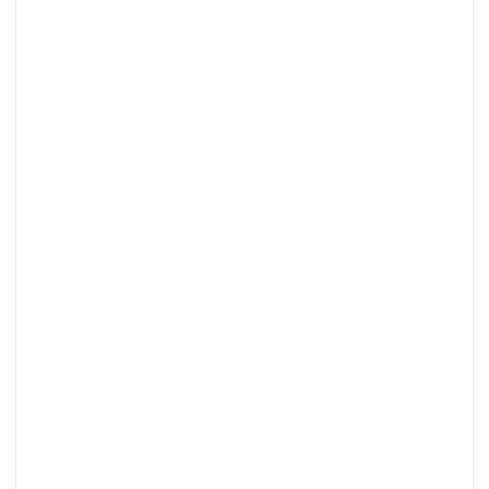
بشكل عام، يعتبر Gemini Advanced أكثر دقة من Gemini،
خاصة بالنسبة للنصوص المعقدة أو المتخصصة.
بعض الأمثلة على الأشياء التي يمكنك استخدام Gemini
Advanced لترجمتها:
المستندات الطبية،
المستندات القانونية
، التقارير المالية
، المقالات العلمية،
الكتب المتخصصة
لذا، نصيحة العقل والتسويق هي أنه إذا كنت تعمل في
مجالات عامة مثل تحسين الشخصية، وأجهزة الكمبيوتر،
والأعمال التجارية، وما إلى ذلك، فإن الإصدار المجاني من
الذكاء الاصطناعي من Google يكون رائعًا في معظم
الحالات. لكن إذا كنت تقوم بأعمال ترجمة متخصصة؛ على
سبيل المثال، إذا كنت تترجم كتابًا أو نصوصًا متخصصة،
فمن الأفضل استخدام النسخة المدفوعة من موقع