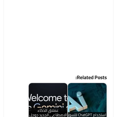
Gemini .
هذه المقالة سوف تكون أكثر اكتمالا قريبا!
إذا كنت تريد معرفة إجابة سؤال حول الترجمة بالذكاء
الاصطناعي، فاحرص على كتابة سؤالك حتى نتمكن من
إضافته إلى المقالة إن أمكن.
Related Posts:
عملاق الذكاء
استخدام ChatGPT للتسويق
الاصطناعي الجديد جوجل