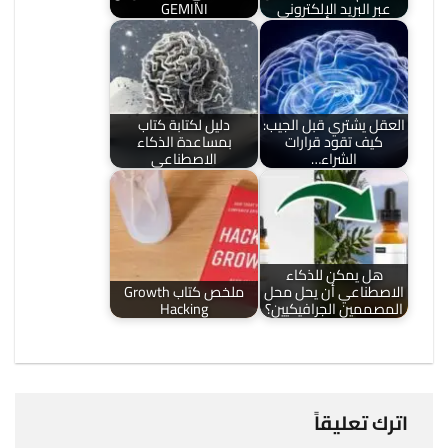
عبر البريد الإلكتروني
GEMINI
العقل يشتري قبل الجيب:
دليل لكتابة كتاب
كيف تقود قرارات
بمساعدة الذكاء
الشراء…
الاصطناعي
هل يمكن للذكاء
الاصطناعي أن يحل محل
ملخص كتاب Growth
المصممين الجرافيكيين؟
Hacking
اترك تعليقاً