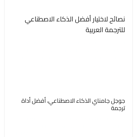
نصائح لاختيار أفضل الذكاء الاصطناعي
للترجمة العربية
قدرة أدوات الذكاء الاصطناعي على ترجمة اللغة العربية
أضعف من اللغة الإنجليزية. إذا كنت ترغب في الحصول على
ترجمة جيدة ودقيقة، حدد جزءًا من النص وقم بترجمته
باستخدام أدوات مختلفة حتى تتمكن من مقارنة جودة
الترجمة.
جوجل جامناي الذكاء الاصطناعي، أفضل أداة
ترجمة
Google Gemini هو ذكاء اصطناعي جديد من Google
مصمم لترجمة النص والكلام بلغات مختلفة. يستخدم
Gemini العديد من النماذج اللغوية واسعة النطاق (LLMs)