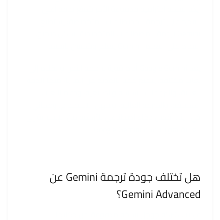
أيضًا نسخة احترافية مدفوعة الأجر تتمتع بدقة أعلى.
القدرة على ترجمة المصطلحات المتخصصة: يستطيع
Gemini ترجمة المصطلحات المتخصصة بشكل صحيح.
القدرة على التعلم: Gemini يتعلم ويتحسن باستمرار.
يعد Google Gemini أداة قوية لترجمة النص والكلام إلى
لغات مختلفة. يتمتع جمنا بالعديد من المزايا، منها الدقة
العالية، والترجمات السلسة والطبيعية، ودعم اللغات
المختلفة، والسرعة العالية، وسهل الاستخدام، ومجاني.
في رأينا، أفضل ذكاء اصطناعي للترجمة من الإنجليزية إلى
العربية هو بلا شك Google Gemini .
هل تختلف جودة ترجمة Gemini عن
Gemini Advanced؟
عرضت شركة جوجل نسخة مدفوعة من ذكائها