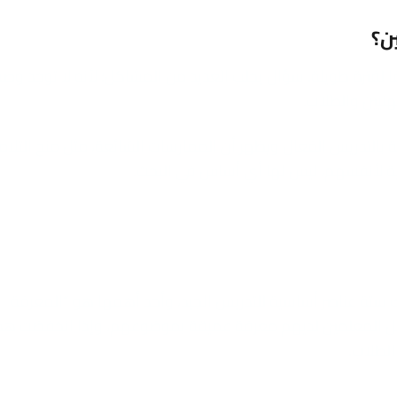
ن؟
 لفترة طويلة. سؤال يجلب العديد من المشاكل؛ لأنه لا توجد وص
نيين والطلاب.
اجع الأبحاث المتعلقة بالتدريس الفعال ويظهر أن الممارسات الشائعة، مثل منح التلام
سية لأنفسهم، ليس لها أي أساس في البحث.
عرض أكثر من 200 دراسة، أن هناك ستة عناصر أساسية للتدريس الجيد، وأحد أهمها هو “المعرفة
ن أفضل المعلمين لديهم معرفة عميقة بموضوعهم، وإذا انخفضت هذ
الطلاب.