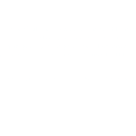
ن ضارًا للطلاب. ويؤكد ذلك عدد من الدراسات التي أجراها خبراء ال
وك وأستاذ جامعة أوكلاند جون هاتي وهيلين تيمبرلي. وقالت ديب
 إن المقصود من الثناء هو التشجيع. ولكنها في الواقع يمكنها “ن
فشل الطالب بالتعاطف وليس الغضب، فمن المرجح أن يعتقدوا أنه
أن المعلمين يمكن أن يفعلوا الأشياء بشكل جيد أو سيئ، وبعض ال