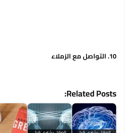
الواقع إلى احتفاظ الطلاب بمزيد من المعلومات على المد
وروبرت بيورك، الأستاذ في جامعة كاليفورنيا، بيركلي، إن ت
حتى لو كان يجعل التعلم أكثر صعوبة في البداية.
10. التواصل مع الزملاء
كان للسلوك المهني للمحاضر، بما في ذلك دعم الزملاء، تأث
علاقة مباشرة بين هذه الممارسات وتقدم الطلاب؛ ولكن ل
Related Posts:
العقل يشتري قبل
العقل يشتري قبل