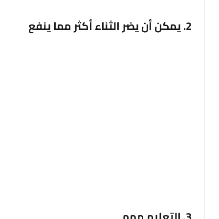
2. يمكن أن يضر الثناء أكثر مما ينفع
يوضح هذا التقرير أن النوع الخاطئ من الثناء يمكن أن يكو
بما في ذلك أستاذ علم النفس بجامعة ستانفورد كارول دي
ستيبيك، عميد كلية الدراسات العليا في جامعة ستانفورد،
توقعات المعلم المنخفضة”. وقال ستيبيك إنه إذا قوبل 
بشكل سيئ بسبب الافتقار إلى القدرة.
ويضيف التقرير التحذير من أن النتائج مفتوحة للتفسير؛ ل
ليست مناسبة في جميع المواقف.
3. التعليم مهم