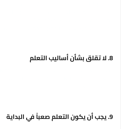
إن وضع الطلاب في مجموعات بناءً على قدراتهم لا يحدث ف
أن يسمح للمعلمين بالعمل بوتيرة تناسب جميع الطلاب وضب
الطلاب متماثلون في ذهن المعلم. يمكن أن يؤدي ذلك إل
الحالات يتحركون بسرعة كبيرة مع المجموعات ذات القدر
8. لا تقلق بشأن أساليب التعلم
وجدت دراسة استقصائية أ
المعلومات بأسلوب التعلم المفضل لديهم؛ ولكن على الرغم
أنه فعال بالفعل.
9. يجب أن يكون التعلم صعباً في البداية
إحدى النتائج التي قد تفاجئك هي أن الأساليب التي يبدو