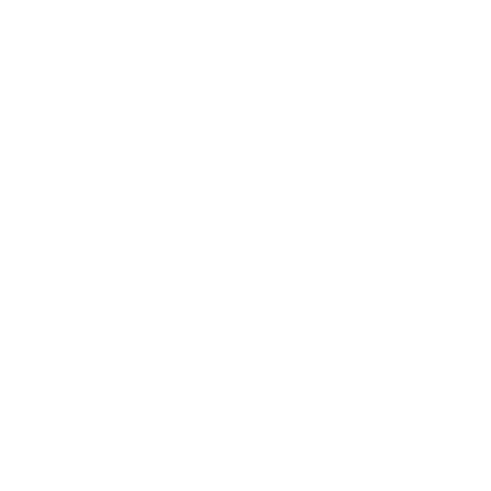
رقًا كبيرًا في تعلمهم. على الرغم من أن تحديد المستوى يمكن ن
ط المحتوى؛ ولكنه يمكن أيضًا أن يخلق إحساسًا مبالغًا فيه بأن
ى عدم تلبية المعلمين للاحتياجات المختلفة داخل المجموعة، و
ة العالية وببطء شديد مع المجموعات ذات القدرة المنخفضة.
ن أكثر من 90 بالمائة من المعلمين يعتقدون أن الأشخاص يتعلمون بشكل أفضل عندما يتلقون
 من شعبية هذا النهج، فإن الأدلة النفسية تظهر أنه لا يوجد دل
 أنها تجعل التعلم أكثر صعوبة على المدى القصير يمكن أن تؤدي 