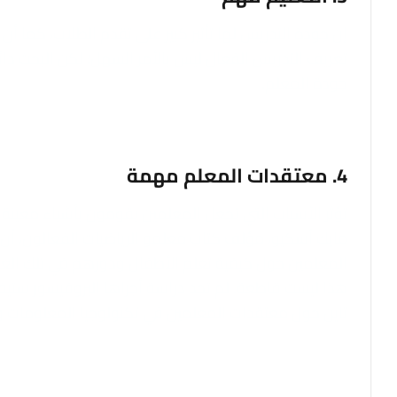
إن جودة التدريس لها تأثير كبير على تقدم الطلاب، كما أن 
تعريف التدريس الفعال ليس بالأمر السهل؛ لكن البحث د
جودة المعلم.
4. معتقدات المعلم مهمة
تؤثر الأسباب التي تجعل المعلمين يقومون بأشياء معين
مايك أسكيو، مؤلف كتاب معلمو الرياضيات الفعالون، أن 
المعلمين حول كيفية تعلم الأطفال ودورهم في تلك العم
هذا ليست قاطعة. لم تجد دراسة أجراها البروفيسور ست
تاين حول معتقدات المعلمين في تكنولوجيا المعلومات و