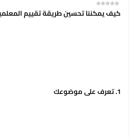
)
0
(
0
كيف يمكننا تحسين طريقة تقييم المعلمي
لقد أثير السؤال حول ما الذي يجعل الشخص معلمًا عظيمًا
محددة للنجاح، وتعمل الأساليب المختلفة مع مختلف المه
نشرت مؤسسة Sutton Trust تقريرًا ير
الكثير من الثناء أو السماح لهم باكتشاف الأشياء الأسا
1. تعرف على موضوعك
ووجد التقرير، الذي است
بالموضوع”. قد يبدو الأمر واضحًا؛ لكن التقرير وجد أ
المعرفة عن نقطة معينة، يكون لها “تأثير كبير” على تعلم 