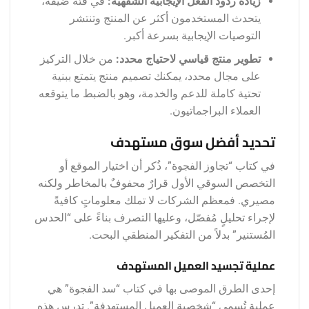
زيادة ردود الفعل الإيجابية الشفهية:
في فئة ضيقة،
يتحدث المستخدمون أكثر عن المنتج وتنتشر
التوصيات الإيجابية بسرعة أكبر.
تطوير منتج قياسي لاحتياج محدد:
من خلال التركيز
على مجال محدد، يمكنك تصميم منتج يتمتع ببنية
تحتية كاملة للدعم والخدمة، وهو بالضبط ما يتوقعه
العملاء البراجماتيون.
تحديد أفضل سوق مستهدف
في كتاب “تجاوز الفجوة”، ذُكر أن اختيار الموقع أو
التخصص السوقي الأول قرارٌ محفوفٌ بالمخاطر ولكنه
مصيري. فمعظم الشركات لا تملك معلوماتٍ كافيةً
لإجراء تحليلٍ مُفصّل، وعليها التصرف بناءً على “الحدس
المُستنير” بدلاً من التفكير المنطقي البحت.
عملية تجسيد العميل المستهدف
إحدى الطرق الموصى بها في كتاب “سد الفجوة” هي
عملية تُسمى “شخصية العميل المستهدفة”. تدرس هذه