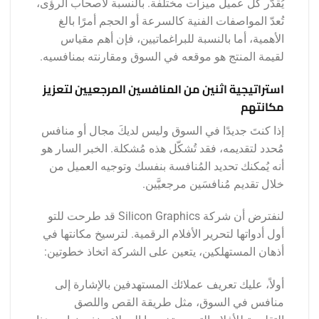
يُقدّر كل عميل ميزات مختلفة. بالنسبة لأصحاب الرؤى،
تُعدّ المواصفات الفنية كالسرعة أو الحجم أمرًا بالغ
الأهمية، أما بالنسبة للبراغماتيين، فإن أهم مقياس
لقيمة المنتج هو موقعه في السوق ومقارنته بمنافسيه.
استراتيجية اثنين من المنافسين المرجعيين لتعزيز
مكانتهم
إذا كنتَ جديدًا في السوق وليس لديكَ مجال أو منافس
مُحدد لتقديمه، فقد تُشكّل هذه مُشكلة. الخبر السار هو
أنه يُمكنك تحديد المُنافسة بنفسك وتوجيه العميل من
خلال تقديم مُنافسَين مرجعيَّين.
لنفترض أن شركة Silicon Graphics قد طرحت للتو
أول أدواتها لتحرير الأفلام الرقمية. لترسيخ مكانتها في
أذهان المستهلكين، يتعين على الشركة اتخاذ خطوتين:
أولاً، عليك تعريف عملائك المستهدفين بالإشارة إلى
منافس في السوق، مثل طريقة القص واللصق