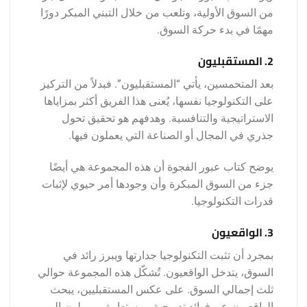
من السوق الأولية، وتلعب من خلال التبني المبكر دورًا
مهمًا في بدء حركة السوق.
2. المستقبليون
بعد المتحمسين، يأتي “المستقبليون”. فبدلاً من التركيز
على التكنولوجيا نفسها، يُعنى هذا الفريق أكثر بمزاياها
الاستراتيجية والتنافسية. وهدفهم هو تحقيق تحول
جذري في المجال أو الصناعة التي يعملون فيها.
يوضح كتاب عبور الفجوة أن هذه المجموعة هي أيضًا
جزء من السوق المبكرة وأن وجودها أمر حيوي لإثبات
قدرات التكنولوجيا.
3. الواقعيون
بمجرد أن تثبت التكنولوجيا جدارتها ويبرز رائد في
السوق، يتدخل الواقعيون. تُشكّل هذه المجموعة حوالي
ثلث إجمالي السوق. على عكس المستقبليين، يبحث
الواقعيون عن فوائد تدريجية ومستدامة، ويميلون إلى