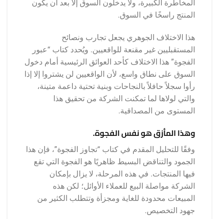
المخاطرة الكبيرة، ولا يدخلون السوق إلا بعد أن يكون
المنتج راسخًا في السوق.
هذا الاختلاف الجوهري يجعل تجارب ونصائح
المستقبليين غير مقنعة للواقعيين. ويُحدد كتاب “عبور
الفجوة” هذا الاختلاف كأحد العوائق الرئيسية أمام دخول
السوق على نطاق واسع، لأن الواقعيين لن يشتروا إلا إذا
رأوا سجلاً حافلاً بالنجاحات وبنية تحتية داعمة متينة،
والتي لولاها لما تمكنت الشركة من تحقيق هذا
المستوى من المصداقية.
وهذا المأزق هو نفس الفجوة.
وفقًا للتحليل المقدم في كتاب “تجاوز الفجوة”، فإن هذا
الجمود والتناقض البسيط ظاهريًا هو الفجوة التي تقع
فيها المنتجات. في هذه المرحلة، لا يزال بإمكان
الشركة مواصلة البيع للعملاء الأوائل؛ لكن هذه
المبيعات محدودة للغاية ومجزأة وتتطلب الكثير من
جهود التخصيص.