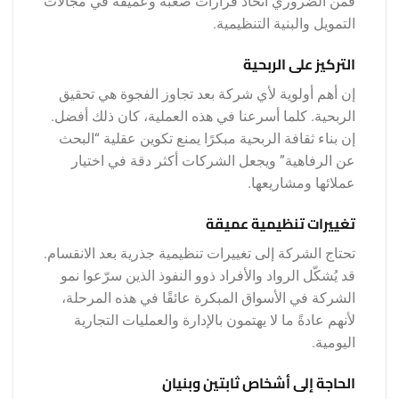
فمن الضروري اتخاذ قرارات صعبة وعميقة في مجالات
التمويل والبنية التنظيمية.
التركيز على الربحية
إن أهم أولوية لأي شركة بعد تجاوز الفجوة هي تحقيق
الربحية. كلما أسرعنا في هذه العملية، كان ذلك أفضل.
إن بناء ثقافة الربحية مبكرًا يمنع تكوين عقلية “البحث
عن الرفاهية” ويجعل الشركات أكثر دقة في اختيار
عملائها ومشاريعها.
تغييرات تنظيمية عميقة
تحتاج الشركة إلى تغييرات تنظيمية جذرية بعد الانقسام.
قد يُشكّل الرواد والأفراد ذوو النفوذ الذين سرّعوا نمو
الشركة في الأسواق المبكرة عائقًا في هذه المرحلة،
لأنهم عادةً ما لا يهتمون بالإدارة والعمليات التجارية
اليومية.
الحاجة إلى أشخاص ثابتين وبنيان