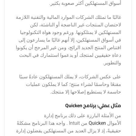
أسواق المستهلكين أكثر صعوبة بكثير.
غالبًا ما تمتلك الشركات الموارد المالية والتقنية اللازمة
لاحتضان المنتجات غير الناضجة أو الناشئة، لكن
المستهلكين لا يمتلكونها. ورغم وجود هواة التكنولوجيا
في أسواق المستهلكين، إلا أنهم غالبًا ما يسارعون إلى
اقتناص المنتج الجديد الرائج، ومن غير المرجح أن يكونوا
دعاة حقيقيين لمنتجك أو يدعموا استثمارك في البحث
والتطوير.
على عكس الشركات، لا يملك المستهلكون عادةً سببًا
مقنعًا وحاسمًا لشراء منتج؛ كما لا يملكون عمليات
حاسمة لا يستطيع إصلاحها إلا منتجك.
مثال عملي: برنامج Quicken
من الأمثلة البارزة على ذلك برنامج إدارة
الأموال
Quicken
من Intuit . واجه هذا البرنامج مشكلةً
حقيقيةً، إذ لا يزال العديد من المستهلكين يفضلون إدارة