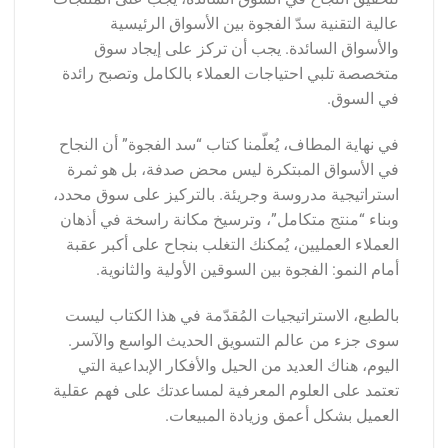
عالية التقنية سدّ الفجوة بين الأسواق الرئيسية
والأسواق السائدة. يجب أن تركز على إيجاد سوق
متخصصة تلبي احتياجات العملاء بالكامل وتصبح رائدة
في السوق.
في نهاية المطاف، يُعلّمنا كتاب “سد الفجوة” أن النجاح
في الأسواق المبتكرة ليس محض صدفة، بل هو ثمرة
استراتيجية مدروسة وجريئة. بالتركيز على سوق محدد،
وبناء “منتج متكامل”، وترسيخ مكانة راسخة في أذهان
العملاء العمليين، يُمكنك التغلب بنجاح على أكبر عقبة
أمام النمو: الفجوة بين السوقين الأولية والثانوية.
بالطبع، الاستراتيجيات المُقدّمة في هذا الكتاب ليست
سوى جزء من عالم التسويق الحديث الواسع والآسر.
اليوم، هناك العديد من الحيل والأفكار الإبداعية التي
تعتمد على العلوم المعرفية لمساعدتك على فهم عقلية
العميل بشكل أعمق وزيادة المبيعات.