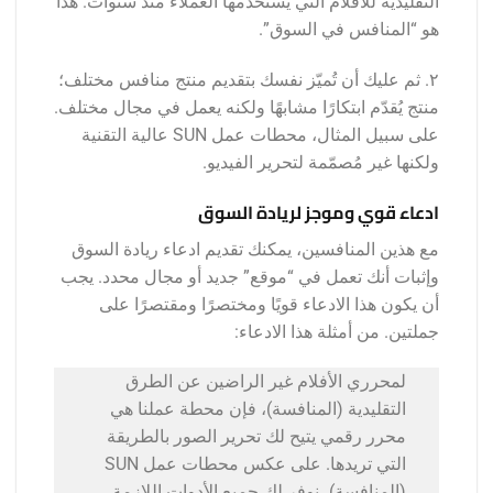
التقليدية للأفلام التي يستخدمها العملاء منذ سنوات. هذا
هو “المنافس في السوق”.
٢. ثم عليك أن تُميّز نفسك بتقديم منتج منافس مختلف؛
منتج يُقدّم ابتكارًا مشابهًا ولكنه يعمل في مجال مختلف.
على سبيل المثال، محطات عمل SUN عالية التقنية
ولكنها غير مُصمّمة لتحرير الفيديو.
ادعاء قوي وموجز لريادة السوق
مع هذين المنافسين، يمكنك تقديم ادعاء ريادة السوق
وإثبات أنك تعمل في “موقع” جديد أو مجال محدد. يجب
أن يكون هذا الادعاء قويًا ومختصرًا ومقتصرًا على
جملتين. من أمثلة هذا الادعاء:
لمحرري الأفلام غير الراضين عن الطرق
التقليدية (المنافسة)، فإن محطة عملنا هي
محرر رقمي يتيح لك تحرير الصور بالطريقة
التي تريدها. على عكس محطات عمل SUN
(المنافسة)، نوفر لك جميع الأدوات اللازمة