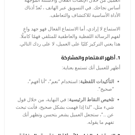
العميل من خلال الإنصات الفعال والأسئلة المُوجَّهة
أساس نجاحك. في التسويق عبر الهاتف ، تُعدّ أذناك
الأداة الأساسية للاكتشاف والتعاطف.
الاستماع لا إرادي، أما الاستماع الفعال فهو جهد واعٍ
لفهم الرسالة اللفظية والعاطفية للمتلقي فهمًا كاملًا.
هذا يعني التركيز كليًا على العميل، لا على ردك التالي.
1. أظهر الاهتمام والمشاركة
أظهر للعميل أنك تستمع بعناية:
التأكيدات اللفظية:
استخدام “نعم”، “أنا أفهم”،
“صحيح”.
تلخيص النقاط الرئيسية:
في النهاية، من خلال قول
شيء مثل، “لذا إذا فهمت بشكل صحيح، فأنت تبحث
عن …”، ستجعل العميل يشعر بتحسن وتظهر أنك
تفهم ما يقوله.