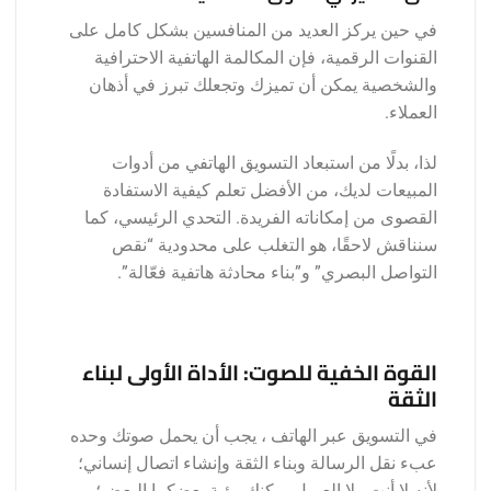
في حين يركز العديد من المنافسين بشكل كامل على
القنوات الرقمية، فإن المكالمة الهاتفية الاحترافية
والشخصية يمكن أن تميزك وتجعلك تبرز في أذهان
العملاء.
لذا، بدلًا من استبعاد التسويق الهاتفي من أدوات
المبيعات لديك، من الأفضل تعلم كيفية الاستفادة
القصوى من إمكاناته الفريدة. التحدي الرئيسي، كما
سنناقش لاحقًا، هو التغلب على محدودية “نقص
التواصل البصري” و”بناء محادثة هاتفية فعّالة”.
القوة الخفية للصوت: الأداة الأولى لبناء
الثقة
في التسويق عبر الهاتف ، يجب أن يحمل صوتك وحده
عبء نقل الرسالة وبناء الثقة وإنشاء اتصال إنساني؛
لأنه لا أنت ولا العميل يمكنك رؤية بعضكما البعض؛