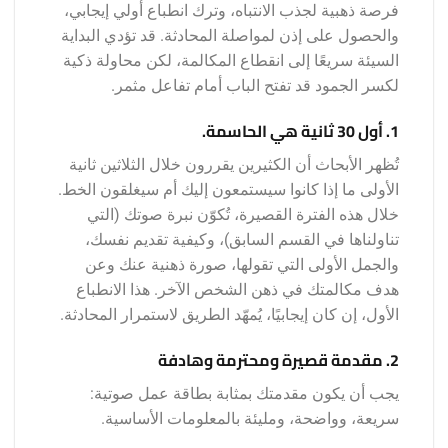
فرصة ذهبية لجذب الانتباه، وترك انطباع أولي إيجابي،
والحصول على إذن لمواصلة المحادثة. قد تؤدي البداية
السيئة سريعًا إلى انقطاع المكالمة، لكن محاولة ذكية
لكسر الجمود قد تفتح الباب أمام تفاعل مثمر.
1. أول 30 ثانية هي الحاسمة.
تُظهر الأبحاث أن الكثيرين يقررون خلال الثلاثين ثانية
الأولى ما إذا كانوا سيستمعون إليك أم سيغلقون الخط.
خلال هذه الفترة القصيرة، تُكوّن نبرة صوتك (التي
تناولناها في القسم السابق)، وكيفية تقديم نفسك،
والجمل الأولى التي تقولها، صورة ذهنية عنك وعن
هدف مكالمتك في ذهن الشخص الآخر. هذا الانطباع
الأول، إن كان إيجابيًا، يُمهّد الطريق لاستمرار المحادثة.
2. مقدمة قصيرة ومحترمة وهادفة
يجب أن يكون مقدمتك بمثابة بطاقة عمل صوتية:
سريعة، وواضحة، ومليئة بالمعلومات الأساسية.