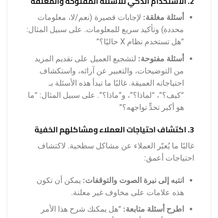
2. الاستخدام الذكي للأسئلة المفتوحة والمغلقة
أسئلة مغلقة:
لإجابات قصيرة (نعم/لا، معلومات
محددة) وتأكيد سريع للمعلومات. على سبيل المثال:
“هل تستخدم نظام X حاليًا؟”
أسئلة مفتوحة:
لتشجيع العميل على تقديم المزيد
من التوضيحات، والتعبير عن آرائه، واستكشاف
احتياجاته العميقة. غالبًا ما تبدأ هذه الأسئلة بـ
“كيف؟”، “لماذا؟”، و”ماذا؟”. على سبيل المثال: “ما
هو أكبر تحدٍّ تواجهه؟”
3. اكتشاف احتياجات العملاء ومشاكلهم الخفية
غالبًا ما يُعبّر العملاء عن مشاكل سطحية. لاكتشاف
احتياجات أعمق:
انتبه إلى نبرة الصوت والتوقفات:
يمكن أن تكون
هذه علامات على مخاوف غير معلنة.
اطرح أسئلة متابعة:
“هل يمكنك شرح هذا الأمر