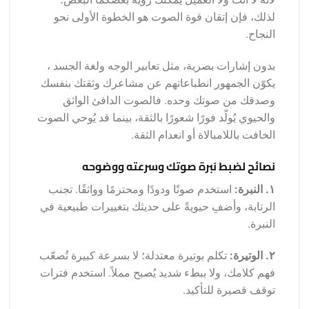
لذلك، فإن إتقان قوة الصوت هو الخطوة الأولى نحو
النجاح.
بدون إشارات بصرية، مثل تعابير الوجه ولغة الجسد ،
يكوّن الجمهور انطباعاتهم عن مشاعرك وثقتك بنفسك
وصدقك من صوتك وحده. فالصوت الدافئ الواثق
والحيوي يُولّد فورًا شعورًا بالثقة، بينما قد يُوحي الصوت
الخافت باللامبالاة أو انعدام الثقة.
نصائح لضبط نبرة صوتك وسرعته ووضوحه
١. النبرة:
استخدم صوتًا ودودًا ومحترمًا وواثقًا. تجنب
الرتابة، وأضفِ حيويةً على حديثك بتغييرات طبيعية في
النبرة.
٢. الوتيرة:
تكلم بوتيرة معتدلة؛ لا بسرعة كبيرة تُصعّب
فهم كلامك، ولا ببطء شديد يُصبح مملاً. استخدم فترات
توقف قصيرة للتأكيد.