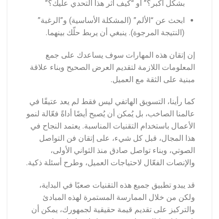
بشكل أكبر؟” أو “كيف أثر هذا التحدي عليك؟”
ابحث عن “الألم” (المشكلة الأساسية) و”الرغبة”
(النتيجة المرجوة). ينبغي أن يربط حلّك بينهما.
إن إتقان هذه المهارات سوف يساعدك على جمع
المعلومات اللازمة لتقديم العرض الصحيح وبناء علاقة
مبنية على الثقة مع العميل.
كما رأينا، التسويق الهاتفي ليس فقط لم يعد عتيقًا في
عالمنا الصاخب، بل يُمكن أن يُصبح أيضًا أداةً فعّالة لنمو
الأعمال باستخدام التقنيات المناسبة. يعتمد النجاح في
هذا المجال، قبل كل شيء، على إتقان فن التواصل
الصوتي، وبناء تواصل صادق منذ الثواني الأولى،
والإنصات الفعّال لاحتياجات العميل، وطرح أسئلة ذكية.
قد يبدو تطبيق جميع هذه التقنيات صعبًا في البداية،
ولكن من خلال الممارسة المستمرة لهذه المبادئ
والتركيز على تقديم قيمة حقيقية لجمهورك، يمكن أن