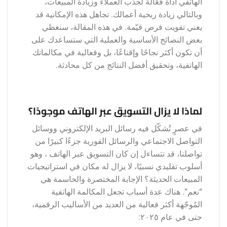
الهاتفي أداة فعّالة لجذب العملاء وزيادة المبيعات،
وبالتالي زيادة ربحية أعمالك. تجاهل هذه الإمكانية قد
يعني تفويت فرص قيّمة. في هذه المقالة، سنغطي
بعض النصائح الأساسية والعملية التي ستساعدك على
أن تكون أكثر نجاحًا وإقناعًا، بل وفعالية في مكالماتك
الهاتفية، وتحقيق أفضل النتائج من كل محادثة.
لماذا لا يزال التسويق عبر الهاتف موجودًا؟
في عصرٍ تُشكّل فيه رسائل البريد الإلكتروني ووسائل
التواصل الاجتماعي والرسائل الفورية جزءًا كبيرًا من
تواصلنا، قد تتساءل إن كان التسويق عبر الهاتف ، وهو
أسلوب تقليدي نسبيًا، لا يزال له مكان في استراتيجيات
المبيعات الحديثة؟ الإجابة المختصرة والحاسمة هي
“نعم”. هناك عدة أسباب تجعل المكالمة الهاتفية
المُوجّهة أكثر فعالية من العديد من الأساليب الرقمية،
حتى في عام ٢٠٢٥: