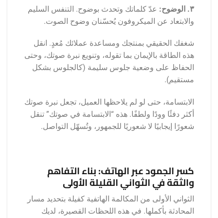
٣. الوضوح:
عدّ كلماتك وتحدث بوضوح. التنفس السليم
والابتعاد عن الميكروفون يُحسّنان وضوح الصوت.
شغفك الحقيقي بمنتجك ومساعدة عملائك مُعدٍ. انقل
هذه الطاقة بالإيمان بما تقوله، وتنويع نبرة صوتك، وحتى
الحفاظ على وضعية جلوس سليمة (كالجلوس بشكل
مستقيم).
الابتسامة، حتى لو لم يلاحظها العميل، تجعل نبرة صوتك
أكثر دفئًا وودًا ولطفًا. هذه “الابتسامة في صوتك” تنقل
شعورًا إيجابيًا لا شعوريًا للجمهور، وتُسهّل التواصل.
كسر الجمود عبر الهاتف: بناء التفاهم
والثقة في الثواني القليلة الأولى
الثواني الأولى من المكالمة الهاتفية كفيلة بتحديد مسار
المحادثة بأكملها. في هذه اللحظات القصيرة، لديك