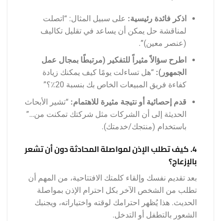
اذكر فائدة رئيسية:
على سبيل المثال: “اتصلت
لمناقشة حل يمكن أن يساعد في تقليل تكاليف
(عنصر معين)”.
اطرح سؤالاً مثيراً للتفكير (مرتبطًا بمجال عمل
الجمهور):
“هل تساءلت يومًا كيف يمكنك زيادة
كفاءة فريق المبيعات الخاص بك بنسبة 20٪؟”
قدم إحصائية أو نتيجة مثيرة للاهتمام:
“تشير الأبحاث
الحديثة إلى أن الشركات مثل شركتك تمكنت من…”
باستخدام (منتجك/خدمتك).
4. كيف تطلب الإذن لمواصلة المحادثة دون أن تشعر
بالإزعاج؟
بعد تقديم نفسك وإلقاء كلمتك الافتتاحية، من المهم أن
تطلب من الشخص الآخر بكل احترام الإذن بمواصلة
الحديث. هذا يُظهر احترامك لوقته واختياراته، ويجنبك
الشعور بالتطفل أو التدخل.