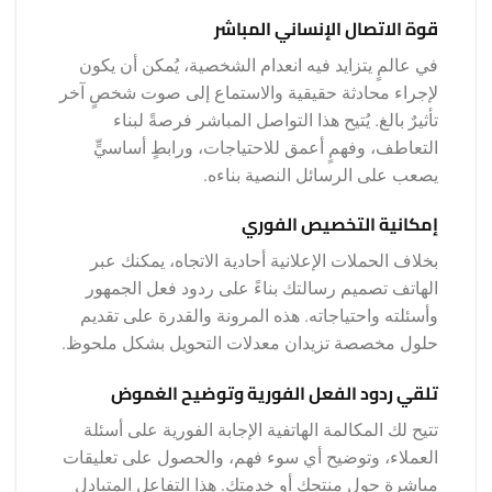
قوة الاتصال الإنساني المباشر
في عالمٍ يتزايد فيه انعدام الشخصية، يُمكن أن يكون
لإجراء محادثة حقيقية والاستماع إلى صوت شخصٍ آخر
تأثيرٌ بالغ. يُتيح هذا التواصل المباشر فرصةً لبناء
التعاطف، وفهمٍ أعمق للاحتياجات، ورابطٍ أساسيٍّ
يصعب على الرسائل النصية بناءه.
إمكانية التخصيص الفوري
بخلاف الحملات الإعلانية أحادية الاتجاه، يمكنك عبر
الهاتف تصميم رسالتك بناءً على ردود فعل الجمهور
وأسئلته واحتياجاته. هذه المرونة والقدرة على تقديم
حلول مخصصة تزيدان معدلات التحويل بشكل ملحوظ.
تلقي ردود الفعل الفورية وتوضيح الغموض
تتيح لك المكالمة الهاتفية الإجابة الفورية على أسئلة
العملاء، وتوضيح أي سوء فهم، والحصول على تعليقات
مباشرة حول منتجك أو خدمتك. هذا التفاعل المتبادل