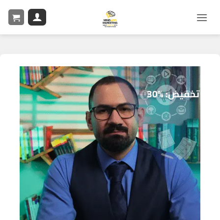
تخفيض: %30