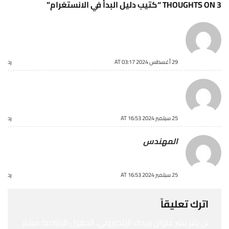
3 THOUGHTS ON “
كتيب دليل البدأ في الانستغرام
”
Noor alhuda majeed muhsin
says:
خوش كتاب
29 أغسطس 2024 AT 03:17
رد
المهندس
says:
شكرا لكم
25 سبتمبر 2024 AT 16:53
رد
المهندس
says:
بارك الله بك
25 سبتمبر 2024 AT 16:53
رد
اترك تعليقاً
لن يتم نشر عنوان بريدك الإلكتروني.
الحقول الإلزامية مشار