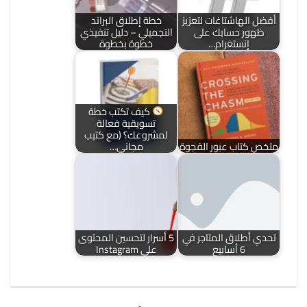
أفضل الهاشتاغات لتعزيز
خطة إطلاق البراند
ظهور حسابك على
التجميلي – دليل تنفيذي
إنستغرام…
خطوة بخطوة
كيف تكتب خطة
تسويقية فعالة
لمشروعك؟ (مع كتيب
ملخص كتاب عبور الفجوة
مجاني…
تحدي أطلاق المتاجر في
5 أسرار لتحسين المحتوى
6 أسابيع
على Instagram