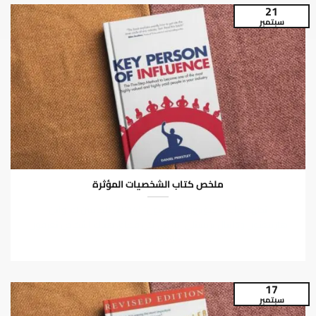
21
سبتمبر
ملخص كتاب الشخصيات المؤثرة
يُظهر كتاب “المؤثرون الرئيسيون” (2014) للكاتبين ك. واين
هارينغتون ودانيال بريستلي أنه في كل قطاع، هناك أشخاص يُعرفون
بالمؤثرين،...
17
سبتمبر