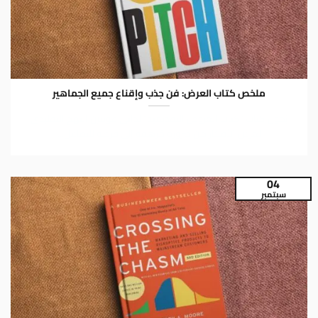
ملخص كتاب العرض: فن جذب وإقناع جميع الجماهير
يُحوّل كتاب “كتاب العروض التقديمية” لداني فونتين النهج التقليدي
لعرض الأفكار من ضرورة مُرهِقة إلى فرصة للتفاعل...
04
سبتمبر