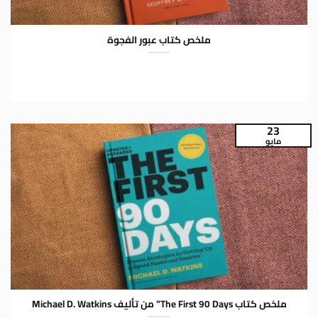
ملخص كتاب عبور الفجوة
يتناول كتاب عبور الفجوة (1991) ديناميكيات السوق للمنتجات المبتكرة،
وخاصة الفجوة الكبيرة والصعبة الموجودة بين...
23
مايو
ملخص كتاب The First 90 Days” من تأليف Michael D. Watkins