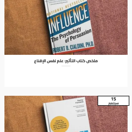
ملخص كتاب التأثير: علم نفس الإقناع
المقدمة يُعد كتاب التأثير: علم نفس الإقناع (Influence: The Psychology
of Persuasion) للدكتور روبرت سيالديني...
15
سبتمبر