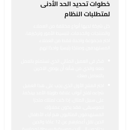
خطوات تحديد الحد الأدنى
لمتطلبات النظام
كل شركة لديها أنواع مختلفة من العملاء
والمنتجات والخدمات. لتبسيط الأمور وتركيزها،
اختر مجموعة واحدة فقط من العملاء
المستهدفين ومنتجًا رئيسيًا واحدًا لهم.
فكر في العميل المثالي الذي تستمتع بالعمل
معه والذي من شأنه أن يوصي الآخرين
بالتعامل معك.
اختر المنتج الأول الذي يجب على هذا العميل
شراءه لفتح أبواب علاقة طويلة الأمد بينكما.
على سبيل المثال، إذا كنت تمتلك متجرًا
للموسيقى، فقد يكون عملاؤك
المستهدفون المثاليون هم آباء الأطفال
الذين تقل أعمارهم عن 12 عامًا والذين
يحتاجون إلى آلات موسيقية بسيطة لممارسة