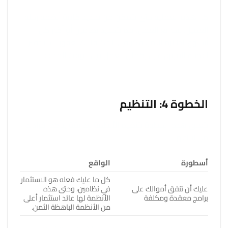
كرر هذه العملية حتى تتمكن من تحديد كافة أنظمة رحلة
العميل. لتسريع العمل، قم بتحديد نظامين أو أكثر كل
أسبوع. إذا لزم الأمر، فكر في المكافآت/العقوبات لتحفيز
أعضاء الفريق على إكمال العمل في الوقت المحدد.
الخطوة 4: التنظيم
تتعلق هذه الخطوة بتنظيم الأنظمة بطريقة يتأكد أفرادك
من اتباعها.
أسطورة
الواقع
كل ما عليك فعله هو الاستثمار
عليك أن تنفق أموالك على
في نظامين، وحتى هذه
برامج معقدة ومكلفة
الأنظمة لها عائد استثمار أعلى
من الأنظمة الباهظة الثمن.