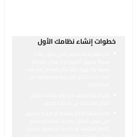
إحصل على نظام للتنظيم. على سبيل المثال، قم بتحديد
قوالب لإنشاء هيكل متماسك حتى يتمكن أعضاء
الفريق من تسجيل عملهم بسهولة ومشاركته مع
الآخرين.
خطوات إنشاء نظامك الأول
اختر نظام رحلة العميل الذي يكون إما 1.
بسيطًا وسهل الفهم أو 2. يعالج مشكلة
معينة تواجهها حاليًا، مثل التعامل مع طلب
شراء. حدد النتائج المرغوبة والمتوقعة من
هذا النظام.
قم باختيار موظف ذو خبرة يمكنه تحقيق
النتائج المحددة في مخطط الفريق.
اختر الطريقة الأكثر طبيعية أو مريحة للتصوير.
على سبيل المثال، يمكنك استخدام برنامج
التقاط الشاشة، أو كاميرا، أو تطبيق تسجيل
صوتي لتسجيل ما يفعله الشخص. إذا لم يكن