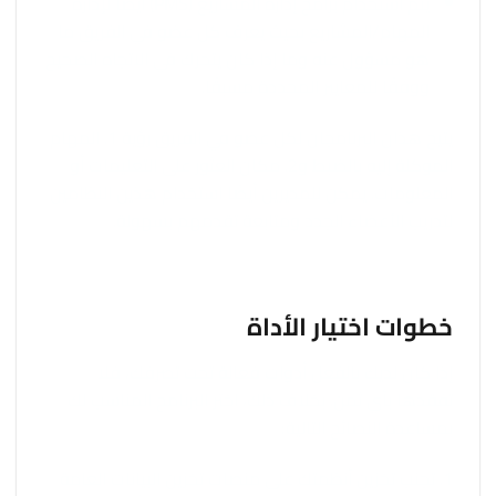
يتم استخدام برامج إدارة المشاريع (PMS) أيضًا لإدارة
المهام/المشاريع بحيث يعرف كل عضو في الفريق ما
هو مسؤول عنه وما إذا كان يتحرك في الاتجاه الصحيح
ووفقًا للمعايير المحددة مسبقًا.
يتيح هذان البرنامجان لكل عضو في الفريق رؤية 1. المهام
الموكلة إليه بالضبط و2. مكان العثور على التعليمات أو
المعلومات. يمكن للمديرين أيضًا استخدام هذين النظامين
لتدريب الأعضاء الجدد ومتابعة تقدمهم بسهولة.
خطوات اختيار الأداة
إذا كان لديك بالفعل أدوات فعالة تحت تصرفك، فلا
تفقدها بأي ثمن. بخلاف ذلك، اختر البرنامج المناسب لك
بمساعدة النصائح التالية:
1. تجنب تخزين أنظمتك على منصات تخزين البيانات العامة