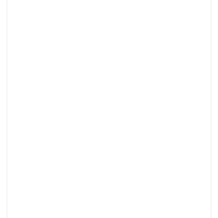
الأدوات، مثل Asena وTrello وMondee، ولكن يجب عليك
اختيار الأداة المفيدة لجميع أجزاء المنظمة والتي تتمتع
بالخصائص التالية:
القدرة على تحديد المهمة الرئيسية والمهام الفرعية
وتعيينها لأعضاء الفريق المناسبين، ووضع علامات على
أعضاء الفريق الآخرين، وتحديد المواعيد النهائية لإكمال
العمل.
يمكنك إضافة أوصاف وملاحظات وقوائم تحقق تتعلق
بمهام محددة.
القدرة على إنشاء وتكرار قوالب قائمة المهام.
يمكن تعيين مستويات وصول مختلفة.
كن بسيطًا وسهل الاستخدام.
2. قم دائمًا بإكمال النظام أولاً ثم قم بإصلاح جميع عيوبه
يدويًا. ومن ثم يمكنك أتمتته: