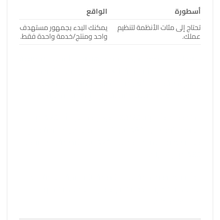
أسطورة
الواقع
تحتاج إلى مئات الأنظمة لتنظيم
يمكنك البدء بجمهور مستهدف
عملك.
واحد ومنتج/خدمة واحدة فقط.
حافظ على النظام بسيطًا. النظام هو في الأساس مجموعة
من الخطوات المتسلسلة التي لها نتائج يمكن التنبؤ بها.
يتراوح نطاقها من تعليمات خطوة بخطوة إلى نظام
مرجعي مع مجموعة متنوعة من الأنظمة الفرعية.
استخدم مبدأ باريتو 80/20، الذي ينص على أن 20% من
جهودك تؤدي إلى 80% من نتائجك. بدلاً من محاولة دمج
كل نظام في عملك، ركز على 20% من الأنظمة التي تشكل
80% من إنتاجيتك.
ابدأ برسم نظرة عامة على الأنظمة الأساسية اللازمة لجذب
عملاء محتملين جدد، وتحويلهم إلى عملاء، وتسليم
منتجك/خدمتك.