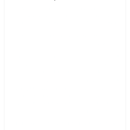
1. يجب على بطل الأنظمة أن يبدأ عملية استخراج المعرفة
من الأشخاص باستخدام المسار الحرج للعميل وجعلها
بسيطة قدر الإمكان بالنسبة للموظفين ذوي المعرفة.
2. إدخال برامج إدارة النظم وإدارة المشاريع واستخدامها
لإدارة العمل والأشخاص:
علّم الناس أن يطلبوا من الأنظمة إجابات لأسئلتهم قبل
أن يطلبوا المساعدة من الآخرين. اطلب منهم الإشارة
إلى العيوب والثغرات الموجودة في النظام.
إذا حدث خطأ في النظام، فلا يجب إلقاء اللوم على
الأفراد، ولكن إذا حدث الخطأ بسبب عدم توافق النظام،
فيجب على المديرين التأكد من أن أعضاء الفريق قد 1.
درسوا وفهموا برنامج إدارة النظام و2. راجعوا برنامج
إدارة المشروع.
معالجة أي مخاوف أو مقاومة لعملية بناء النظام . واصل