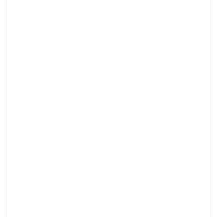
بشكل كبير على معرفة أو قدرات أفراد محددين. وعلى
مستوى الأعمال، يتسبب هذا في حدوث اختناقات
وتناقضات وخطر انقطاع خدمات الشركة، ولا تستطيع
الشركة الاستفادة من الفرص غير المتوقعة. على
المستوى الفردي، يصبح المالكون و/أو الموظفون
الرئيسيون منشغلين بالمهام اليومية لدرجة أنهم لا يجدون
الوقت للعمل الاستراتيجي أو الإبداعي. كما لا يستطيع
الناس أيضًا الذهاب في إجازة بأمان ويضطرون إلى اللحاق
بالعمل المتراكم بسرعة كبيرة وقد يضطرون حتى إلى
العمل أثناء الإجازة.
توجد معظم الشركات في إحدى هذه المراحل
الأربع لتنظيم أعمالها:
بقاء.
تواجه معظم الشركات الناشئة صعوبة في تحقيق
ملاءمة المنتج للسوق وتحاول إيجاد حل لحل مشكلة
حقيقية في السوق. كما ينشغل أصحاب الأعمال أيضًا