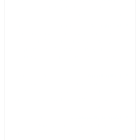
بالروتين اليومي لدرجة أنه يصبح بمثابة عقبات
واختناقات في حد ذاته.
استقرار.
في هذه المرحلة وصلت الأعمال إلى مرحلة
الاستقرار النسبي. ومع ذلك، فإن المعرفة الأساسية لا
تزال في أذهان أعضاء الفريق ولم يتم توثيقها بشكل
منهجي. يقضي أصحاب العمل الكثير من الوقت في
الإشراف على عمل أعضاء الفريق وليس لديهم وقت
للعمل الاستراتيجي والفعال.
إمكانية الترقية.
والآن، أصبحت الشركة تمتلك نموذج
أعمال مثبتًا وحددت أنظمتها الأساسية. ومع ذلك، لا
تزال هناك فجوات، مثل عدم قيام الأشخاص دائمًا
باتباع العمليات المعمول بها أو عدم الرد على المشاكل
بدلاً من منعها.
القدرة على المبيعات.
تعتمد الأعمال القابلة للتسويق
على الأنظمة، لذا يمكن للمالكين والموظفين الرئيسيين
التنحي جانباً دون أي تأثير سلبي على العمليات التجارية