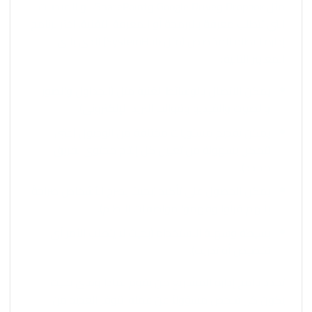
مثل Dropbox وGoogle Drive وSharePoint، أو المنصات
التي تتطلب معرفة بالبرمجة أو المعرفة التقنية. اختر برنامج
إدارة النظام المخصص (مثل SystemHub) الذي يلبي
المعايير التالية:
يمكن الاتصال بالوسائط الغنية مثل (الجداول والصور
والصوت والفيديو وقوالب البريد الإلكتروني).
يمكن تقديم مستويات مختلفة من الوصول (حتى
تتمكن بسهولة من تعيين كل إنتاج محتوى لفريق
محدد).
يمكن الحصول على تأكيد (بحيث يصرح الأشخاص صراحةً
بأنهم قرأوا وفهموا مواصفات النظام).
بسيطة وسهلة الاستخدام (بحيث لا يتطلب الأمر أي
تخصيص أو تدريب).
تحدد برامج إدارة المشاريع من يقوم بماذا ومتى بحيث
يكون كل شخص مسؤولاً عن عمله. تتوفر العديد من