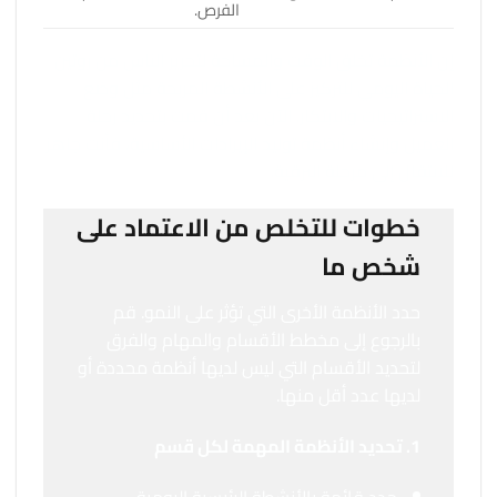
الفرص.
إن الأنظمة تخلق الوقت والمساحة لتحرير الناس من روتين
الحياة اليومي للتركيز على الأنشطة المربحة مثل وضع
الاستراتيجيات والابتكار. الآن بعد أن قمت بتحديد رحلة
العميل وإنشاء أنظمة توليد الإيرادات الأساسية، فأنت جاهز
للانتقال إلى مرحلة الترقية.
خطوات للتخلص من الاعتماد على
شخص ما
حدد الأنظمة الأخرى التي تؤثر على النمو. قم
بالرجوع إلى مخطط الأقسام والمهام والفرق
لتحديد الأقسام التي ليس لديها أنظمة محددة أو
لديها عدد أقل منها.
1. تحديد الأنظمة المهمة لكل قسم
حدد قائمة بالأنشطة الرئيسية اليومية