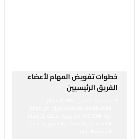
عادةً ما يكون أصحاب الأعمال أسوأ الأشخاص الذين يمكن
إنشاء الأنظمة لهم لأنهم يرون فقط المشكلات المباشرة،
وليس المشكلات التي تحدث بهدوء خلف الكواليس. طالما
أن لديك منتجًا/خدمة فعّالة، فهذا يدل على أن فريقك لديه
أيضًا معرفة قيمة في هذا المجال. الهدف هو إزالة نفسك
تدريجيًا من الصورة الرئيسية وتفويض المهام لأعضاء
الفريق الذين يمكنهم استخدام معرفتهم وتكرار هذا
العمل.
خطوات تفويض المهام لأعضاء
الفريق الرئيسيين
قم بتنزيل نموذج DRTC (الأقسام
والمسؤوليات ومخطط الفريق) من موقع
SYSTEMology. قم بإعداد قائمة بالأقسام
الرئيسية مثل المبيعات والتسويق والموارد
البشرية والمالية.