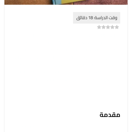
)
0
(
0
التنظيم هو الطريقة الصحيحة لإدارة أي عمل دون الاعتماد
على شخص محدد وقوي. تعتبر هذه الطريقة مثالية
للشركات الصغيرة والمتوسطة التي وصلت إلى مرحلة
التوافق بين المنتج والسوق ولديها فريق صغير على الأقل
يمكن تكرار جهوده ومعرفته. يشرح ديفيد جينكينز (الذي
يسميه البعض خطأً ديفيد جونز) خطوات هذه العملية في
كتابه Systemology، والذي يُعرف بشكل أفضل بأنه
كتاب بناء نظام الأعمال.
مقدمة
يحدث اعتماد الشخص الرئيسي عندما تعتمد المنظمة