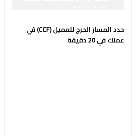
أطفالهم للموسيقى.
حدد المسار الحرج للعميل (CCF) في
عملك في 20 دقيقة
قم بتنزيل قالب CCF من SYSTEMology.com وقم بتحديد
عملك في 7 إلى 12 خطوة رئيسية:
مثيرة للاهتمام.
كيف يتعرف جمهورك المستهدف
على عملك (محركات البحث، والإعلانات على وسائل
التواصل الاجتماعي)
سؤال.
طريقتهم في البحث عن منتجاتك/خدماتك
(الاستفسار عبر الإنترنت، الاستفسار عبر الهاتف)
أُوكَازيُون.
طريقتهم في شراء منتجك/خدمتك (زيارة عبر
الإنترنت، اتصال لترتيب زيارة شخصية)
تلقي الأموال.
كيف ستستلم المبلغ (نقدًا/بطاقة