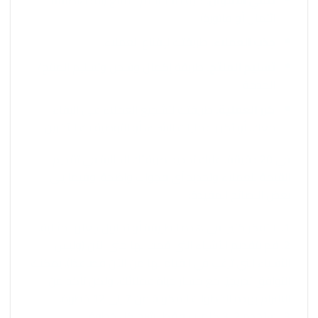
ائتمان أو فاتورة)
جذب العملاء.
طريقتك لإقناع العملاء.
تسليم المنتج.
طريقة إكمال وشحن وتسليم المنتج/
الخدمة
كرر العملية.
طريقتك لتشجيع العملاء على البقاء
معك، أو تكرار عمليات الشراء، أو التوصية بك للآخرين
في 20 دقيقة، عليك تحديد طريقتك الحالية في تقديم
القيمة للعملاء وتحديد أي فجوات واضحة. وفيما يلي
بعض النصائح المفيدة:
1. لا تفكر كثيرًا في هذه الطريقة أو تحاول جعلها مثالية.
2. قم بتقديم الأشياء التي قمت بها حتى الآن (وليس
الأشياء التي ترغب في القيام بها من الآن فصاعدًا). يمكنك
التوافق تدريجيًا مع مسار حياة عملائك، ولكن تأكد من
الالتزام بهذه الخطوات المكونة من 7 إلى 12 خطوة.
3. استخدم 2-3 كلمات فقط لشرح كل خطوة.