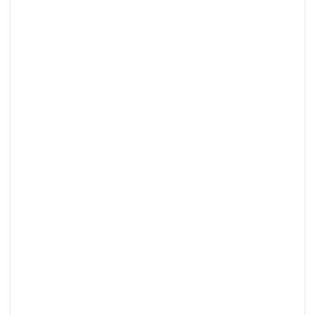
النظام. يجب على بطل النظام إدخال كافة البيانات في
النظام.
اطلب من رئيس القسم مراجعة المواد. وربما يستطيع
تقديم نقاط أخرى ذات رؤية أفضل أو تحديد المجالات
التي يمكن أن تكون متآزرة أو محسنة.
استخدم النظام لتدريب أعضاء الفريق الآخرين، لأنه
يكشف عن الثغرات.
الاستمرار في تحسين النظام حتى يتمكن الشخص
المسؤول من إتقانه بناءً على معايير واضحة دون تدخل
أو ردود فعل من الآخرين.
بمجرد أن تصل الأنظمة إلى الاستقرار النسبي بعد عدة
مراحل من الاختبار والتحسين، يمكنك استخدام
المخططات الانسيابية. قلل من استخدام لقطات
الشاشة، لأنها تحتاج إلى التحديث باستمرار.