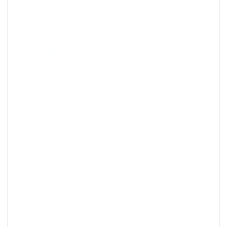
والمقاييس. هذا هو الهدف النهائي لأي عمل تجاري
بحيث: 1. يتمكن المالكون من تقليل مشاركتهم في
العمل أو بيعه، 2. يتمكن أعضاء الفريق من العمل على
مستوى أعلى وتحسين أنفسهم ودخلهم
ومساهمتهم في المنظمة، و3. يكون لدى العمل
القدرة على النمو.
إن التنظيم في أي عمل تجاري يأخذه من حالة “البقاء” إلى
حالة “القدرة على البيع”. تتكون عملية التنظيم أو تحديد
وإنشاء الأنظمة الهامة وإزالة اعتماد المنظمة على شخص
واحد من 7 خطوات سوف نشرحها فيما يلي.
وباستخدام هذا النهج، نجح جينكينز في تنظيم أعماله
وساعد رواد الأعمال الآخرين على القيام بالمثل. على سبيل
المثال، استغرق الأمر منه 12 شهرًا لتنظيم أعماله في
التسويق الرقمي وتوظيف الرئيس التنفيذي ليحل محله في
العمليات اليومية. يحقق بناء النظام أفضل النتائج إذا: 1.