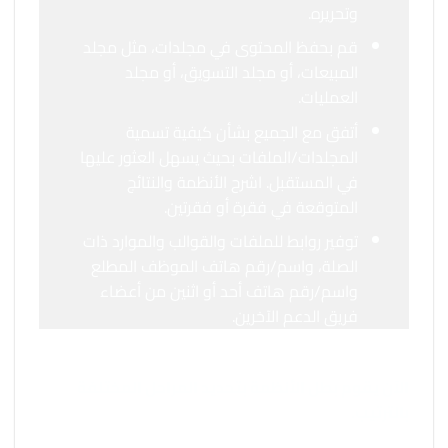
وتحريره.
قم بحفظ المحتوى في مجلدات، مثل مجلد
المبيعات، أو مجلد التسويق، أو مجلد
العمليات.
أتفق مع الجميع بشأن كيفية تسمية
المجلدات/الملفات بحيث يسهل العثور عليها
في المستقبل. اشرح الأنظمة والنتائج
المتوقعة في فقرة أو فقرتين.
توفير روابط للملفات والقوالب والموارد ذات
الصلة، واسم/رقم هاتف الموظف المطلع
واسم/رقم هاتف أحد أو اثنين من أعضاء
فريق الدعم الآخرين.
الآن يقوم بطل الأنظمة بتحديد المراحل المختلفة
بالترتيب.