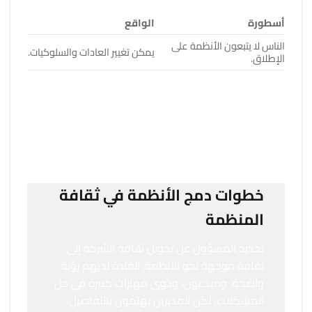
أسطورة
الواقع
الناس لا يتبعون الأنظمة على
يمكن تغيير العادات والسلوكيات.
الإطلاق.
وهذه هي المرحلة الأكثر تحديًا، حيث يضطر الناس إلى تغيير
سلوكهم وتطوير عقلية النظم. ولكي تنجح، يجب عليك: 1.
إظهار كيف ستفيد التغييرات كل عضو في الفريق (وليس
الشركة فقط)، 2. إشراك الأشخاص في إنشاء الأنظمة، و3.
العثور على الشخص المناسب لقيادة التحول.
خطوات دمج الأنظمة في ثقافة
المنظمة
تحديد المسؤول عن تحويل ثقافة الشركة إلى
ثقافة موجهة نحو الأنظمة. القادة لديهم رؤية
واضحة، ومبدعون، وذوي مهارات كبيرة في حل
المشكلات، لكن المديرين يهتمون بالتفاصيل،