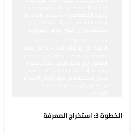
قم بتنزيل نموذج تعيين الأنظمة واستخدمه
لإنشاء قائمة تتضمن 1. الأقسام الرئيسية، 2.
عناوين الأنظمة (مع 1-2 سطر من الشرح)، و3.
أسماء الموظفين ذوي المعرفة الذين
سيستفيدون إلى أقصى حد من معرفتهم.
نفذ قاعدة 80/20: 1. ركز على 20% من
المهام التي لها التأثير الأكبر، 2. إذا كان هناك
عدة أشخاص يقومون بنفس المهمة، فاختر
الشخص الذي يحقق أفضل النتائج باستمرار،
و3. كلما أمكن، قم بتهميش صاحب العمل
وحاول الاستفادة من جهود أفضل الأشخاص
في الفريق حتى تتمكن من تكرار هذه
الإجراءات.
الخطوة 3: استخراج المعرفة
أنت الآن جاهز لاستخراج معرفة الفريق وتحويلها إلى نظام