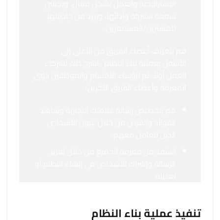
الاستراتيجية والعمل بشكل فعال، ويحسن
سمعة الشركة وأدائها، ويزيد من جاذبيتها
للمشترين/المستثمرين.
قم بتعريف أعضاء الفريق من الأعلى إلى
الأسفل بعملية بناء النظام . اشرح ذلك لشركاء
العمل أولاً، ثم لرؤساء الأقسام والموظفين ذوي
المعرفة وأعضاء الفريق الآخرين:
قم بتخصيص رسالة علامتك التجارية وشاهد
الفوائد والفرص من خلال عيون الأشخاص
الذين تتعامل معهم.
استفد من معرفة الجميع من خلال تعزيز
الرسالة وإشراك الأشخاص في إنشاء النظام أو
تعديله.
تنفيذ عملية بناء النظام