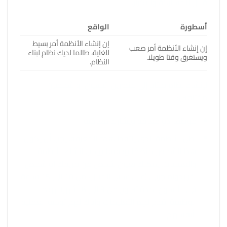
قابل للمشاركة والتكرار.
أسطورة
الواقع
إن إنشاء الأنظمة أمر بسيط
إن إنشاء الأنظمة أمر صعب
للغاية، طالما لديك نظام لبناء
ويستغرق وقتا طويلا.
النظام.
لإنشاء نظام تحتاج إلى عنصرين رئيسيين أو شخصين
مختلفين:
موظف ذو معرفة ويشارك معرفته.
بطل الأنظمة الذي يلتقط هذه المعرفة. يجب أن يكون
هذا الشخص منظمًا ودقيقًا ويحب إنشاء الأنظمة
والعمليات. يمكنك تعيين شخص من فريقك أو شخص
آخر بدوام جزئي (على سبيل المثال، من 10 إلى 15 ساعة
في الأسبوع لمدة تتراوح من 3 إلى 6 أشهر) لهذه
الوظيفة. قدم لهم التعليمات واترك لهم توجيه العملية
بأنفسهم.