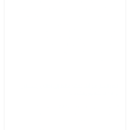
أعظم أصولك هي أنظمتك، وليس الأشخاص. الشركات التي
يتم إدارتها بواسطة الأنظمة هي أكثر قيمة من الشركات
التي يقودها الأشخاص لأنها أكثر موثوقية وكفاءة
وقابلية للتكرار وقابلة للقياس. على سبيل المثال، اشترى
رجل أعمال شركات سباكة فاشلة وأدارها، ثم حولها إلى
شركة ناجحة، وأعاد بيعها، وحقق ملايين الدولارات من
الأرباح. حتى لو لم تكن تخطط لبيع عملك، حاول أن تجعله
مقبولاً وقابلاً للتسويق. مع هذا التفكير، فأنت مجبر على
بناء أساس متين له.
الخبر السار هو أنك تحتاج فقط إلى أداتين رئيسيتين
لإدارة المشاريع والأنظمة:
يُعد برنامج إدارة النظام (SMS) موقعًا مركزيًا لتخزين
أنظمة الأعمال، بما في ذلك التعليمات والمقاييس
اللازمة لأداء العمل الناجح.