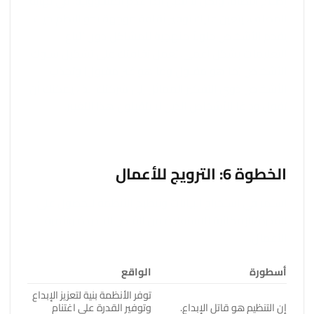
إصلاح النظام، ولكن لا تقبل أبدًا عدم المسؤولية. في نهاية
المطاف، يتعين عليك توفير ثقافة موجهة نحو النظم حيث
يقدم الأشخاص حلولاً منهجية للمشاكل دون اتباع
التعليمات بشكل أعمى. تعمل ثقافتك على تشكيل سلوك
الأشخاص (ما هو مقبول وما هو غير مقبول) وتجذب
الأشخاص ذوي التفكير المماثل إلى شركتك. لذا، يمكنك أن
تقول وداعًا للأشخاص الذين لا يتقبلون هذا التغيير.
الخطوة 6: الترويج للأعمال
استمر في استخراج البيانات وتنظيم الأنظمة للحصول على
القدرة/الإمكانية للاستفادة من الفرص الجديدة وتنمية
الأعمال.
أسطورة
الواقع
توفر الأنظمة بنية لتعزيز الإبداع
إن التنظيم هو قاتل الإبداع.
وتوفير القدرة على اغتنام