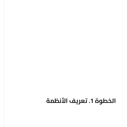
لقد حققت بالفعل ملاءمة المنتج للسوق وكان عملك
مزدهرًا؛ 2. لديك بالفعل فريق صغير يعمل بجانبك.
لن يعمل هذا النظام إذا: 1. كنت لا تزال تحاول تحديد اتجاه
عملك، 2. كنت لا تزال ترغب في تقديم حل يدوم لفترة
طويلة، أو 3. كنت الشخص الوحيد النشط في عملك. في
مثل هذه الحالات، عليك أولاً تحقيق ملاءمة المنتج
للسوق وكسب ما يكفي من المال لتوظيف عدد قليل من
الأشخاص.
الخطوة 1. تعريف الأنظمة
حدد من 10 إلى 15 نظامًا مهمًا يحتاجها عملك لتحقيق
الإيرادات.