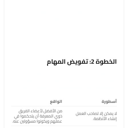
شارك رحلة العميل مع شخص خارج المؤسسة واختبرها
لمعرفة ما إذا كان العملاء يفهمونها. من الناحية المثالية،
ينبغي أن يكون هذا الشخص على علم بعملك، ولكن لا
يتدخل فيه.
الخطوة 2: تفويض المهام
تتعلق هذه المرحلة بتحديد الأقسام الرئيسية وأعضاء
الفريق الذين لديهم المعرفة اللازمة للأعمال وتعيين
المهام لهم حتى يكونوا مسؤولين عن عملهم الخاص.
أسطورة
الواقع
من الأفضل لأعضاء الفريق
لا يمكن إلا لصاحب العمل
ذوي المعرفة أن يتحكموا في
إنشاء الأنظمة.
عملهم ويكونوا مسؤولين عنه.