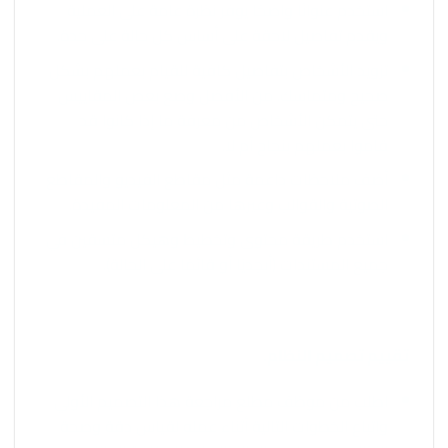
استخدم عنوانًا واضحًا يوفر نظرة عامة على العملية
ويقدم تفاصيل لاحقة على أساس كل حالة على حدة.
تزويد الأشخاص بتفاصيل كافية للقيام بعملهم بشكل
صحيح ومتماسك. من الأفضل وضع بعض المقاييس
حتى يتمكن الأشخاص من معرفة ما إذا كانوا قد
قاموا بعملهم بنجاح أم لا.
أضف ملاحظات داعمة مثل مقاطع الفيديو والمقاطع
الصوتية والقوالب وغيرها من المعلومات المفيدة.
استخدم طريقة محتوى وتخطيط وهيكل متسقين في
جميع المستندات (أبجديًا أو قائمًا على الحالة).
تقييم تصميم النظام.
اطلب من موظف مطلع مراجعة هذا التصميم الأولي
واتباع الخطوات التالية أثناء عمله لقياس دقة وصحة