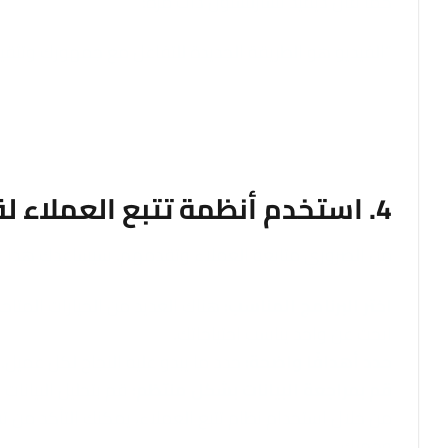
كما قال ديفيد تشارلستون ذات مرة:
“الفيديو هو الطريقة الجديدة للتفاعل مع جمهورك وتثقيف
4. استخدم أنظمة تتبع العملاء لقياس النجاح
من الضروري متابعة العملاء وتقدمهم. سيساعدك هذا على ف
اختر البرنامج المناسب:
هناك العديد من الخيارات المتاحة
ابحث عن واحد يناسب احتياجاتك.
حدد أهدافًا واضحة:
حدد ما يبدو عليه النجاح لكل عمي
قم بمراجعة البيانات بشكل منتظم:
قم بتحليل البيانات
من خلال استخدام نظام تتبع العملاء، يمكنك التأكد من
وجهتك.