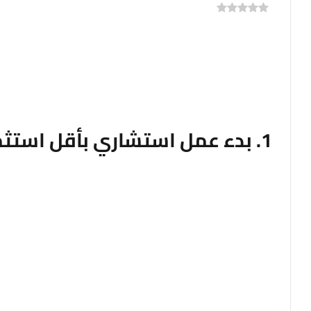
)
0
(
0
قد يكون البدء في شركة استشارية أمرًا شاقًا. ولكن ماذا 
العديد من المستشارين الناجحين أعمالهم دون إنفاق الكث
في بدء رحلتك الاستشارية.
1. بدء عمل استشاري بأقل استثمار
عندما بدأت شركتي الاستشارية لأول مرة، كان رأس مالي م
فيما يلي بعض النصائح لمساعدتك على البدء:
استخدم مهاراتك الحالية:
ما هي المهارات التي أنت جيد
إلى الاستثمار في تعلم مهارات جديدة.
استخدم أدوات مجانية:
هناك العديد من الموارد المجاني
مواقع الويب، يمكنك إنشاء حضور احترافي دون إنفاق ف
التواصل:
التواصل مع الأشخاص في مجال عملك. حضر الفعال