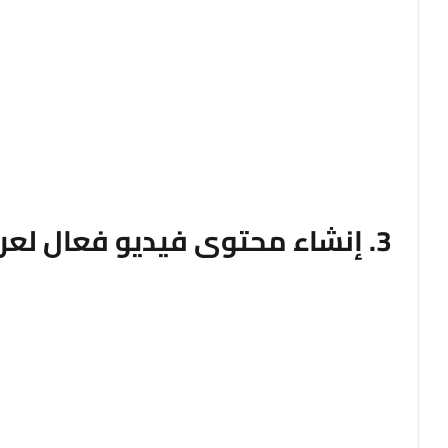
“الاستشارة”، حاول “استشارات الأعمال الصغيرة للشركات ا
من خلال التركيز على الكلمات الرئيسية الصحيحة، يمكنك 
المناسب يلتقط السمك المناسب.
3. إنشاء محتوى فيديو فعال لعرض الخبرة
يعد محتوى الفيديو أداة قوية. وهذا يسمح لك بالتواص
فعالة:
كن أصيلاً:
أظهر شخصيتك. يريد الناس التواصل مع أشخاص
توفير القيمة:
مشاركة النصائح أو الأفكار أو دراسات الحا
احرص على أن تكون مختصرة:
فترات الاهتمام قصيرة. 