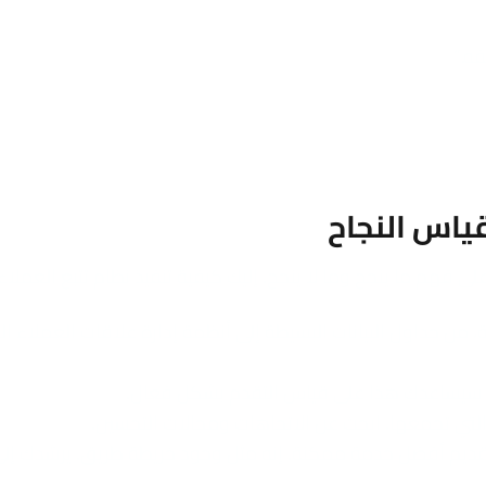
ه.”
هم ما ينجح وما لا ينجح. إليك كيفية تنفيذ نظام تتبع العملاء:
، من جداول البيانات البسيطة إلى أنظمة إدارة علاقات العملاء ال
ل. سيساعدك هذا على قياس التقدم بشكل فعال.
 التي تجمعها. ابحث عن الاتجاهات ومجالات التحسين.
 تقديم أفضل خدمة ممكنة. إنه مثل وجود خريطة طريق. يرشدك إل