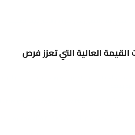
بير. يتعلق الأمر بالحصول على الموارد والاستراتيجية الصحيحة.
 القيمة العالية التي تعزز فرص
ساعدون العملاء المحتملين في العثور عليك عبر الإنترنت. ولكن 
 نهج بسيط:
فهم ما يبحث عنه 
تخدمها منافسوك. يمكن أن يمنحك هذا نظرة ثاقبة حول ما ينجح
ات محددة يكون فيها التنافس أقل. على سبيل المثال، بدلاً من