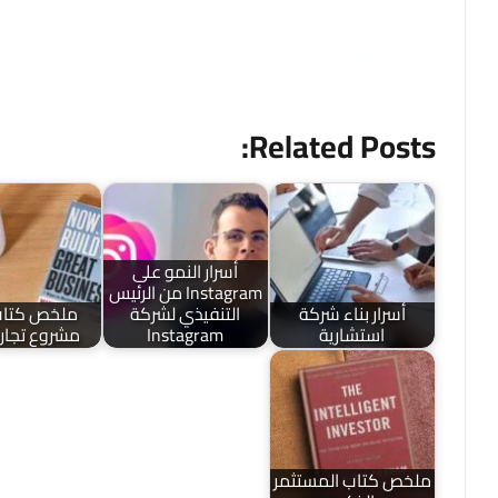
إن بناء شركة استشارية هو بمثابة رحلة. باستخدام الاستر
أن كل خبير كان مبتدئًا ذات يوم. لذلك اتخذ الخطوة الأولى 
Related Posts:
أسرار النمو على
Instagram من الرئيس
أسرار بناء شركة
التنفيذي لشركة
ملخص كتاب 
استشارية
Instagram
مشروع تجاري
ملخص كتاب المستثمر