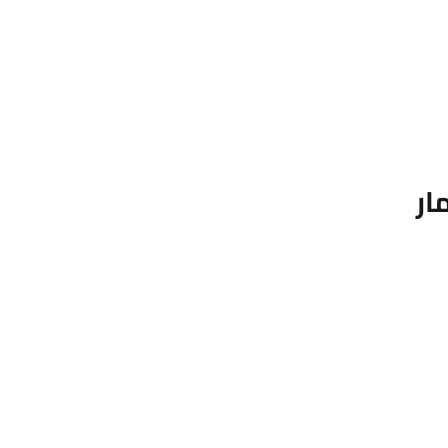
لو أخبرتك أنه بإمكانك البدء باستثمار بسيط؟ نعم هذا صحيح! لقد ب
ير من المال. دعونا نلقي نظرة على بعض الأسرار التي يمكن أن 
حدودًا. اعتمدت على مهاراتي ومعرفتي بدلاً من الميزانية الضخم
 فيها؟ استخدم خبرتك لتقديم خدمات استشارية. بهذه الطريقة، لن
ة المتاحة عبر الإنترنت. من منصات الوسائط الاجتماعية إلى منشئي
لس واحد.
يات المحلية أو انضم إلى المجتمعات عبر الإنترنت. إن بناء العل