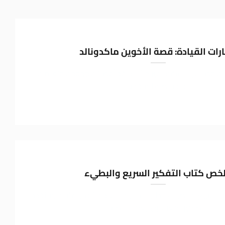
رات القيادة: قصة الأخوين ماكدونالد
نك وصلت إلى سقف غير مرئي؟ لقد أوصلتك جهودك وتعلمك
وانضباطك الشخصي...
خص كتاب التفكير السريع والبطيء
 السريع والبطيء” لدانيال كانيمان عندما تفكر، عقلك يستخدم
نظامين معرفيين. يعمل النظام...