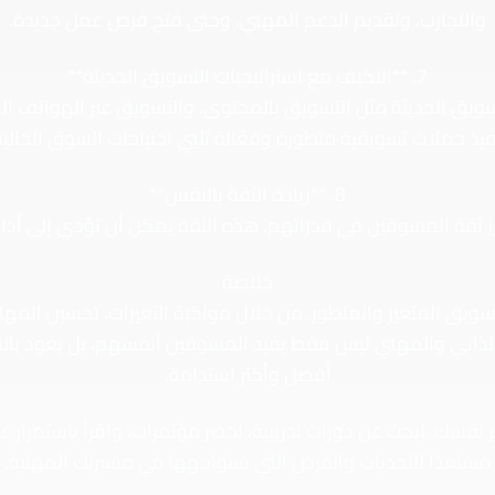
والتجارب، وتقديم الدعم المهني، وحتى فتح فرص عمل جديدة.
7. **التكيف مع استراتيجيات التسويق الحديثة**
سويق الحديثة مثل التسويق بالمحتوى، والتسويق عبر الهواتف ا
فيذ حملات تسويقية متطورة وفعّالة تلبي احتياجات السوق الحالية
8. **زيادة الثقة بالنفس**
ثقة المسوقين في قدراتهم. هذه الثقة يمكن أن تؤدي إلى أداء 
خلاصة
ويق المتغير والمتطور. من خلال مواكبة التغيرات، تحسين المهارا
لذاتي والمهني ليس فقط يفيد المسوقين أنفسهم، بل يعود بالنفع
أفضل وأكثر استدامة.
ر نفسك. ابحث عن دورات تدريبية، احضر مؤتمرات، واقرأ باستمرا
مستعدًا للتحديات والفرص التي ستواجهها في مسيرتك المهنية.