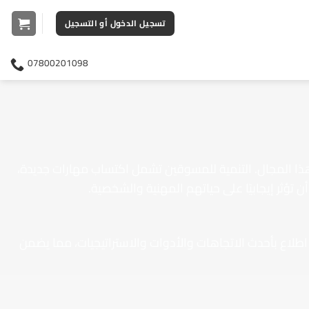
تسجيل الدخول أو التسجيل
07800201098
في هذا المجال. التنمية للمسوقين تشمل اكتساب مهارات جديدة،
تؤثر إيجابيًا على حياتهم المهنية والشخصية.
اطلاع بأحدث الاتجاهات والأدوات والاستراتيجيات، مما يضمن