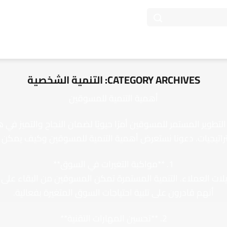
CATEGORY ARCHIVES:
التنمية الشخصية
أهمية التنمية للمسوقين
 التطوير المستمر للمسوقين أمرًا حيويًا لضمان النجاح والتميز 
ستراتيجيات. دعونا نستعرض أهمية التنمية للمسوقين وكيف يمكن أن 
1. **مواكبة التغيرات في السوق**
يلات العملاء. التنمية المستمرة تمكن المسوقين من البقاء على 
أنهم قادرون على تلبية احتياجات السوق المتغيرة بفعالية.
2. **تحسين المهارات التقنية**