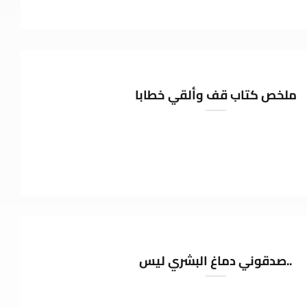
ملخص كتاب قف وألقي خطابا
لكتاب كثير من الناس يخافون جدا من التحدث أمام الجمهور. ومع
ذلك،...
صدقوني دماغ البشري ليس..
لأساسية للدماغ البشري هي الطريقة المذهلة التي يخزن بها