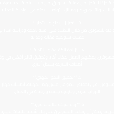
ية جزءًا لا يتجزأ من عملية التسويق. من خلال التنمية المستمر
بيانات، والتسويق عبر وسائل التواصل الاجتماعي، وإدارة الحملات ا
3. **تعزيز الإبداع والابتكار**
عية للتسويق. من خلال الاطلاع على أمثلة ناجحة ودراسة استرات
حملات تسويقية فعّالة وجذابة.
4. **زيادة الكفاءة والإنتاجية**
لمسوقين. يمكنهم العمل بذكاء أكبر، وتحقيق نتائج أفضل في و
أهداف الشركة بشكل أسرع.
5. **تحقيق النمو المهني**
المسوقين على تحقيق النمو في مسيرتهم المهنية. اكتساب مها
الأبواب لفرص وظيفية جديدة وترقيات في العمل.
6. **بناء شبكة علاقات قوية**
 التدريبية يمكن أن يساعد المسوقين على بناء شبكة علاقات مهنية