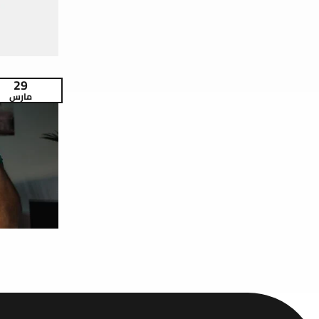
29
مارس