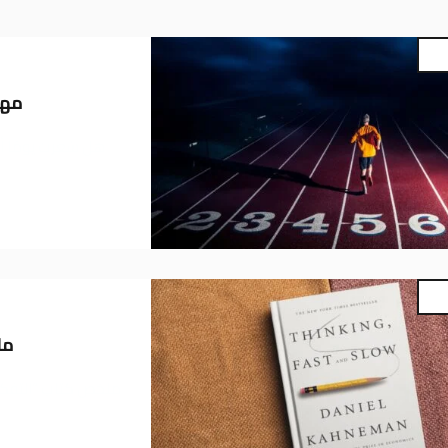
مها
هل شعرت يومًا أ
مل
ملخص كتاب “التفكير